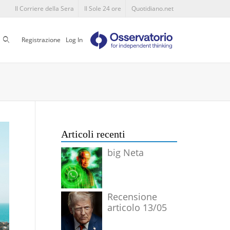
Il Corriere della Sera
Il Sole 24 ore
Quotidiano.net
Cerca
Registrazione
Log In
Articoli recenti
big Neta
Recensione
articolo 13/05