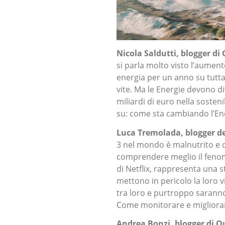
Nicola Saldutti, blogger di 
si parla molto visto l’aument
energia per un anno su tutt
vite. Ma le Energie devono di
miliardi di euro nella sosten
su: come sta cambiando l’En
Luca Tremolada, blogger de
3 nel mondo è malnutrito e
comprendere meglio il fenome
di Netflix, rappresenta una s
mettono in pericolo la loro v
tra loro e purtroppo sarann
Come monitorare e miglior
Andrea Bonzi, blogger di Q