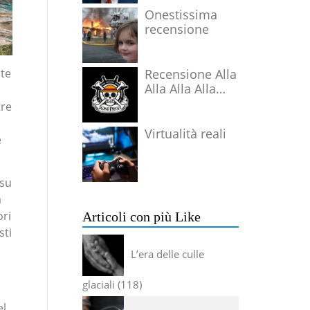
Onestissima
recensione
Recensione Alla
nte
Alla Alla Alla
Alla Alla Alla
tre
Virtualità reali
e
 su
a
ori
Articoli con più Like
sti
L’era delle culle
glaciali
118
el