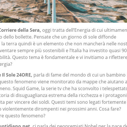
Corriere della Sera,
oggi tratta dell’Energia di cui ultimame
o dello bollette. Pensate che un giorno di sole diffonde
a la terra quindi è un elemento che non mancherà nelle nos
ventare sempre più sostenibili e l’Italia ha investito quasi 90
ibilità. Questo tema è fondamentale e vi invitiamo a rifletter
ergia?
 Il Sole 24ORE,
parla di fame del mondo di cui un bambino
 questo fenomeno viene monitorato da mappe che aiutano 
no. Squid Game, la serie tv che ha sconvolto i telespettat
toria di disuguaglianza estrema della ricchezza e i protagoni
ita per vincere dei soldi. Questi temi sono legati fortemente
o violentemente dirompenti nei prossimi anni. Cosa fare?
are questo fenomeno?
uotidiano.net,
ci parla dei neopremiati Nobel per la pace d