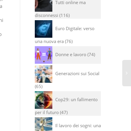
Tutti online ma
ma
disconnessi
116
ni
Euro Digitale: verso
o
una nuova era
76
Donne e lavoro
74
Generazioni sui Social
65
Cop29: un fallimento
per il futuro
47
Il lavoro dei sogni: una