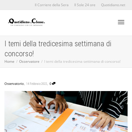
Il Corriere della Sera
Il Sole 24 ore
Quotidiano.net
Toggl
I temi della tredicesima settimana di
concorso!
naviga
Home
Osservatore
I temi della tredicesima settimana di concorso!
,
,
Osservatorio
0
14 Febbraio 2022