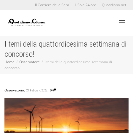
Il Corriere della Sera
Il Sole 24 ore
Quotidiano.net
Toggl
I temi della quattordicesima settimana di
concorso!
naviga
Home
Osservatore
I temi della quattordicesima settimana di
concorso!
,
,
Osservatorio
0
21 Febbraio 2022