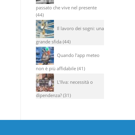
passato che vive nel presente
44
Il lavoro dei sogni: una
grande sfida
44
Quando l'app meteo
non è più affidabile
41
L’Ilva: necessità o
dipendenza?
31