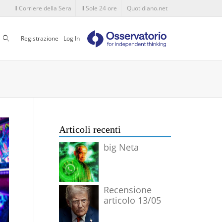
Il Corriere della Sera
Il Sole 24 ore
Quotidiano.net
Cerca
Registrazione
Log In
Articoli recenti
big Neta
Recensione
articolo 13/05