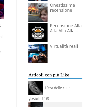
Onestissima
recensione
Recensione Alla
o
Alla Alla Alla
Alla Alla Alla
al
Virtualità reali
e
Articoli con più Like
L’era delle culle
glaciali
118