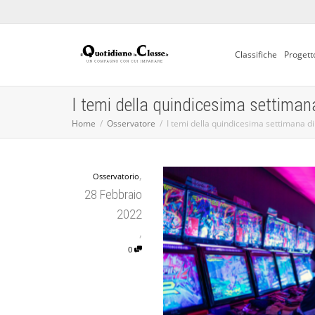
Classifiche
Progett
I temi della quindicesima settiman
Home
Osservatore
I temi della quindicesima settimana d
,
Osservatorio
28 Febbraio
2022
,
0