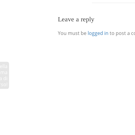
Leave a reply
You must be
logged in
to post a 
ella
ima
a di
so!