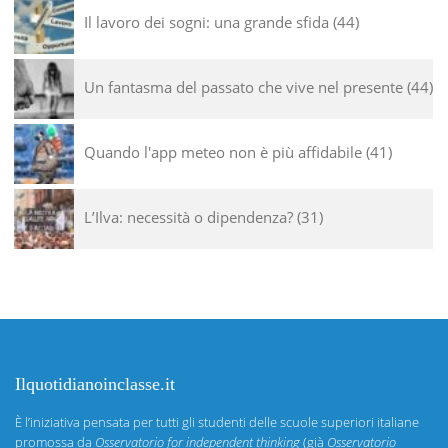
Il lavoro dei sogni: una grande sfida
44
Un fantasma del passato che vive nel presente
44
Quando l'app meteo non è più affidabile
41
L’Ilva: necessità o dipendenza?
31
Ilquotidianoinclasse.it
È l’iniziativa pensata per tutti gli studenti delle scuole superiori italiane
promossa da
Osservatorio for independent thinking
(già
Osservatorio