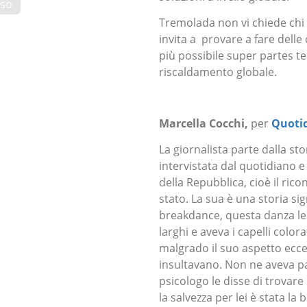
rso
Tremolada non vi chiede chi a
invita a provare a fare delle
più possibile super partes t
riscaldamento globale.
Marcella Cocchi,
per
Quoti
La giornalista parte dalla st
intervistata dal quotidiano 
della Repubblica, cioè il ric
stato. La sua è una storia si
breakdance, questa danza le 
larghi e aveva i capelli color
malgrado il suo aspetto ecce
insultavano. Non ne aveva 
psicologo le disse di trovare
la salvezza per lei è stata la