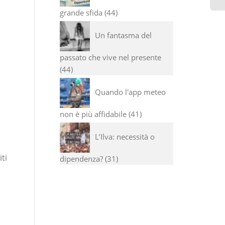
grande sfida
44
I 
ve
Un fantasma del
se
co
passato che vive nel presente
44
Quando l'app meteo
non è più affidabile
41
L’Ilva: necessità o
ti
dipendenza?
31
: