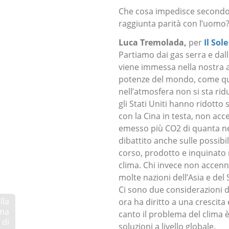
Che cosa impedisce secondo 
raggiunta parità con l’uomo
Luca Tremolada,
per
I
l Sol
Partiamo dai gas serra e dal
viene immessa nella nostra a
potenze del mondo, come quell
nell’atmosfera non si sta ri
gli Stati Uniti hanno ridotto
con la Cina in testa, non acc
emesso più CO2 di quanta ne 
dibattito anche sulle possibil
corso, prodotto e inquinato n
clima. Chi invece non accen
molte nazioni dell’Asia e del
Ci sono due considerazioni d
lla
ora ha diritto a una crescita
ima
canto il problema del clima
 di
soluzioni a livello globale.