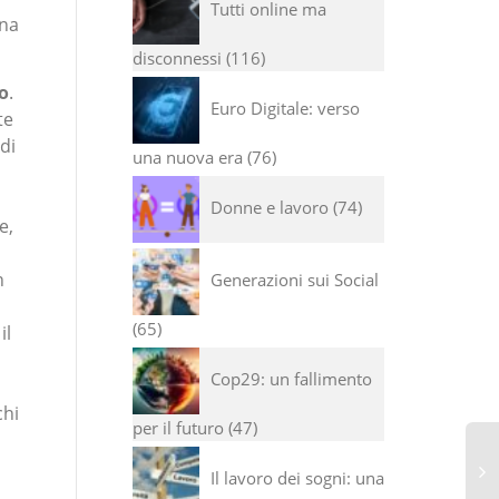
Tutti online ma
una
disconnessi
116
o
.
Euro Digitale: verso
te
di
una nuova era
76
Donne e lavoro
74
e,
n
Generazioni sui Social
65
il
Cop29: un fallimento
chi
per il futuro
47
Il lavoro dei sogni: una