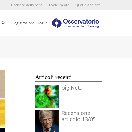
Il Corriere della Sera
Il Sole 24 ore
Quotidiano.net
Cerca
Registrazione
Log In
Articoli recenti
big Neta
Recensione
articolo 13/05