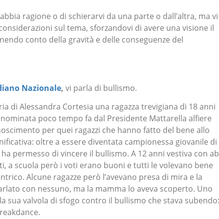
bbia ragione o di schierarvi da una parte o dall’altra, ma vi
 considerazioni sul tema, sforzandovi di avere una visione il
enendo conto della gravità e delle conseguenze del
diano Nazionale
,
vi parla di bullismo.
oria di Alessandra Cortesia una ragazza trevigiana di 18 anni
e nominata poco tempo fa dal Presidente Mattarella alfiere
onoscimento per quei ragazzi che hanno fatto del bene allo
gnificativa: oltre a essere diventata campionessa giovanile di
ha permesso di vincere il bullismo. A 12 anni vestiva con abi
ati, a scuola però i voti erano buoni e tutti le volevano bene
ntrico. Alcune ragazze però l’avevano presa di mira e la
parlato con nessuno, ma la mamma lo aveva scoperto. Uno
 la sua valvola di sfogo contro il bullismo che stava subendo
 breakdance.