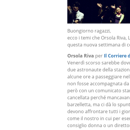
Buongiorno ragazzi,
ecco i temi che Orsola Riva,
questa nuova settimana di c
Orsola Riva
per
Il Corriere 
Venerdì scorso sarebbe dovut
due astronaute della stazion
alcune ore a passeggiare nel
non fosse accompagnata da u
però con un comunicato stam
cancellata perché mancavano 
barzelletta, ma ci dà lo spunt
devono affrontare tutti i gio
come il nostro in cui per e
consiglio donna o un diretto