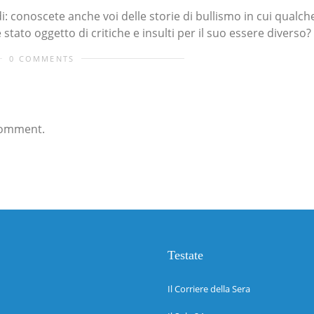
di: conoscete anche voi delle storie di bullismo in cui qualch
tato oggetto di critiche e insulti per il suo essere diverso?
0 COMMENTS
comment.
Testate
Il Corriere della Sera