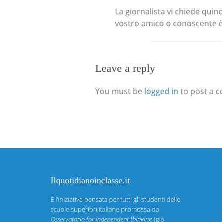
La giornalista vi chiede quin
vostro amico o conoscente è s
Leave a reply
You must be
logged in
to post a 
Ilquotidianoinclasse.it
È l’iniziativa pensata per tutti gli studenti delle
scuole superiori italiane promossa da
Osservatorio for independent thinking
(già