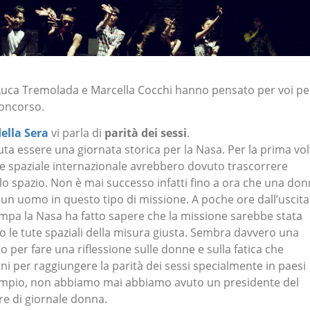
 Luca Tremolada e Marcella Cocchi hanno pensato per voi pe
oncorso.
della Sera
vi parla di
parità dei sessi
.
a essere una giornata storica per la Nasa. Per la prima vol
e spaziale internazionale avrebbero dovuto trascorrere
lo spazio. Non è mai successo infatti fino a ora che una do
n uomo in questo tipo di missione. A poche ore dall’uscita
pa la Nasa ha fatto sapere che la missione sarebbe stata
le tute spaziali della misura giusta. Sembra davvero una
o per fare una riflessione sulle donne e sulla fatica che
rni per raggiungere la parità dei sessi specialmente in paesi
sempio, non abbiamo mai abbiamo avuto un presidente del
re di giornale donna.