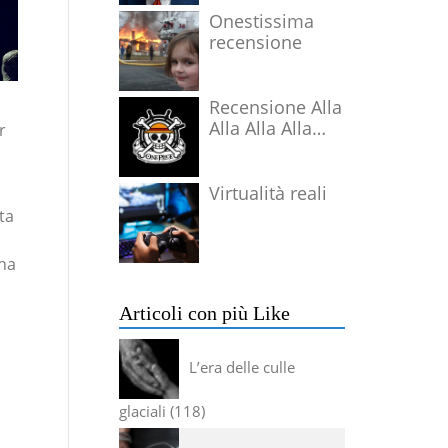
Onestissima
recensione
Recensione Alla
Alla Alla Alla
r
Alla Alla Alla
Virtualità reali
ta
nna
Articoli con più Like
L’era delle culle
glaciali
118