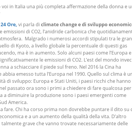
voi in Italia una più completa affermazione della donna e 
?
e 24 Ore,
vi parla di
climate change e di sviluppo economic
le emissioni di CO2, l’anidride carbonica che quotidianamen
tmosfera. Malgrado i numerosi accordi stipulati tra le gran
o di Kyoto, a livello globale la percentuale di questi gas
ducendo, ma è in aumento. Solo alcuni paesi come l’Europa e
 significativamente le emissioni di CO2. L’est del mondo invec
enna a schiacciare il piede sul freno. Nel 2016 la Cina ha
abbia emesso tutta l’Europa nel 1990. Quello sul clima è u
ità di sviluppo: Europa e Stati Uniti, i paesi ricchi che hanno
el passato ora sono i primi a chiedere di fare qualcosa per 
na a diminuire la produzione sono i paesi emergenti come
 Sud America.
a fare. Chi ha corso prima non dovrebbe puntare il dito su 
 economica e a un aumento della qualità della vita. D’altro
 è talmente grave che vanno trovate necessariamente delle