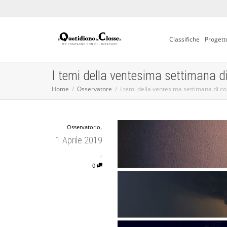
Classifiche
Progett
I temi della ventesima settimana 
Home
Osservatore
I temi della ventesima settimana di c
,
Osservatorio
1 Aprile 2019
,
0