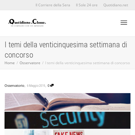
Il Corriere della Sera
Il Sole 24 ore
Quotidiano.net
Toggl
I temi della venticinquesima settimana di
concorso
naviga
Home
Osservatore
I temi della venticinquesima settimana di concorso
,
,
Osservatorio
0
6 Maggio 2019