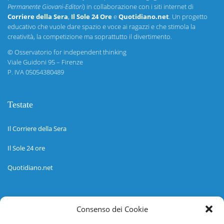
Permanente Giovani-Editori
) in collaborazione con i siti internet di
Corriere della Sera
,
Il Sole 24 Ore
e
Quotidiano.net
. Un progetto
educativo che vuole dare spazio e voce ai ragazzi e che stimola la
creatività, la competizione ma soprattutto il divertimento.
©
Osservatorio for independent thinking
Viale Guidoni 95 – Firenze
P. IVA 05054380489
Testate
Il Corriere della Sera
Il Sole 24 ore
Quotidiano.net
Informazioni
Consenso dei Cookie
Regolamento