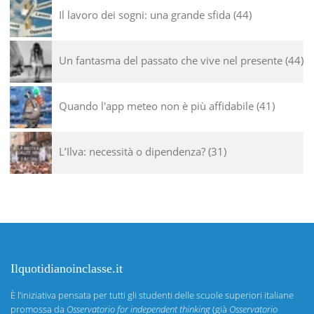
Il lavoro dei sogni: una grande sfida
44
Un fantasma del passato che vive nel presente
44
Quando l'app meteo non è più affidabile
41
L’Ilva: necessità o dipendenza?
31
Ilquotidianoinclasse.it
È l’iniziativa pensata per tutti gli studenti delle scuole superiori italiane
promossa da
Osservatorio for independent thinking
(già
Osservatorio