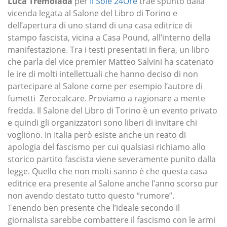
Luca Tremolada
per
Il Sole 24Ore
trae spunto dalla
vicenda legata al Salone del Libro di Torino e
dell’apertura di uno stand di una casa editrice di
stampo fascista, vicina a Casa Pound, all’interno della
manifestazione. Tra i testi presentati in fiera, un libro
che parla del vice premier Matteo Salvini ha scatenato
le ire di molti intellettuali che hanno deciso di non
partecipare al Salone come per esempio l’autore di
fumetti Zerocalcare. Proviamo a ragionare a mente
fredda. Il Salone del Libro di Torino è un evento privato
e quindi gli organizzatori sono liberi di invitare chi
vogliono. In Italia però esiste anche un reato di
apologia del fascismo per cui qualsiasi richiamo allo
storico partito fascista viene severamente punito dalla
legge. Quello che non molti sanno è che questa casa
editrice era presente al Salone anche l’anno scorso pur
non avendo destato tutto questo “rumore”.
Tenendo ben presente che l’ideale secondo il
giornalista sarebbe combattere il fascismo con le armi