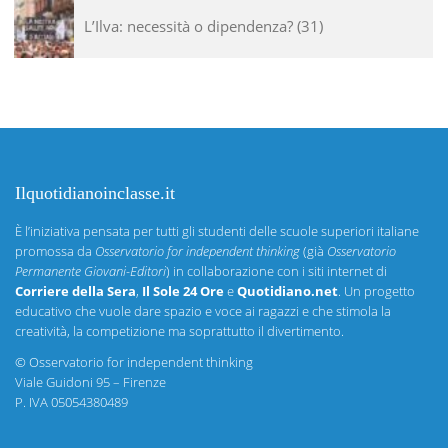
L’Ilva: necessità o dipendenza?
31
Ilquotidianoinclasse.it
È l’iniziativa pensata per tutti gli studenti delle scuole superiori italiane
promossa da
Osservatorio for independent thinking
(già
Osservatorio
Permanente Giovani-Editori
) in collaborazione con i siti internet di
Corriere della Sera
,
Il Sole 24 Ore
e
Quotidiano.net
. Un progetto
educativo che vuole dare spazio e voce ai ragazzi e che stimola la
creatività, la competizione ma soprattutto il divertimento.
©
Osservatorio for independent thinking
Viale Guidoni 95 – Firenze
P. IVA 05054380489