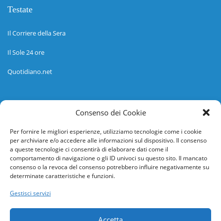
Testate
Il Corriere della Sera
Il Sole 24 ore
Quotidiano.net
Informazioni
Consenso dei Cookie
Regolamento
Per fornire le migliori esperienze, utilizziamo tecnologie come i cookie
per archiviare e/o accedere alle informazioni sul dispositivo. Il consenso
Help desk
a queste tecnologie ci consentirà di elaborare dati come il
comportamento di navigazione o gli ID univoci su questo sito. Il mancato
Guida rapida
consenso o la revoca del consenso potrebbero influire negativamente su
determinate caratteristiche e funzioni.
Richiesta di inserimento nuova scuola
Gestisci servizi
adesioni@osservatorionline.it
Accetta