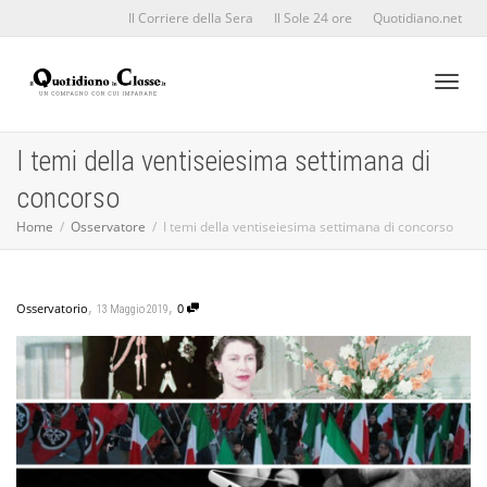
Il Corriere della Sera
Il Sole 24 ore
Quotidiano.net
Toggl
I temi della ventiseiesima settimana di
concorso
naviga
Home
Osservatore
I temi della ventiseiesima settimana di concorso
,
,
Osservatorio
0
13 Maggio 2019