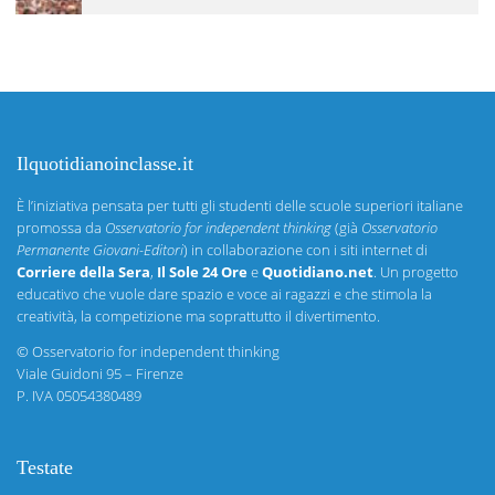
Ilquotidianoinclasse.it
È l’iniziativa pensata per tutti gli studenti delle scuole superiori italiane
promossa da
Osservatorio for independent thinking
(già
Osservatorio
Permanente Giovani-Editori
) in collaborazione con i siti internet di
Corriere della Sera
,
Il Sole 24 Ore
e
Quotidiano.net
. Un progetto
educativo che vuole dare spazio e voce ai ragazzi e che stimola la
creatività, la competizione ma soprattutto il divertimento.
©
Osservatorio for independent thinking
Viale Guidoni 95 – Firenze
P. IVA 05054380489
Testate