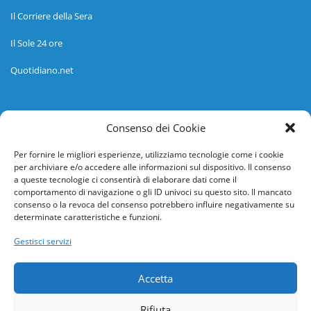
Il Corriere della Sera
Il Sole 24 ore
Quotidiano.net
Informazioni
Consenso dei Cookie
Regolamento
Per fornire le migliori esperienze, utilizziamo tecnologie come i cookie
per archiviare e/o accedere alle informazioni sul dispositivo. Il consenso
Help desk
a queste tecnologie ci consentirà di elaborare dati come il
comportamento di navigazione o gli ID univoci su questo sito. Il mancato
Guida rapida
consenso o la revoca del consenso potrebbero influire negativamente su
determinate caratteristiche e funzioni.
Richiesta di inserimento nuova scuola
Gestisci servizi
adesioni@osservatorionline.it
Accetta
Privacy
Rifiuta
Cookies