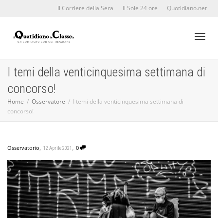
Il Corriere della Sera
Il Sole 24 ore
Quotidiano.net
Toggl
I temi della venticinquesima settimana di
concorso!
naviga
Home
Osservatore
I temi della venticinquesima settimana di
concorso!
,
,
Osservatorio
0
12 Aprile 2021