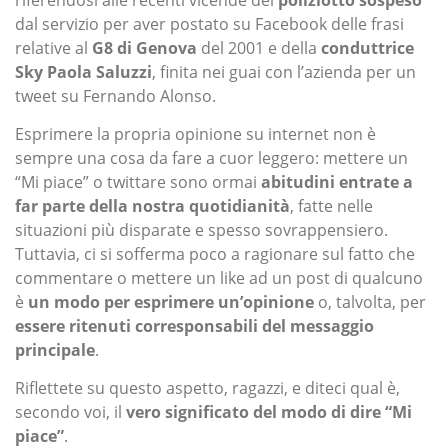
riferendosi alle recenti vicende del
poliziotto sospeso
dal servizio per aver postato su Facebook delle frasi
relative al
G8 di Genova
del 2001 e della
conduttrice
Sky Paola Saluzzi
, finita nei guai con l’azienda per un
tweet su Fernando Alonso.
Esprimere la propria opinione su internet non è
sempre una cosa da fare a cuor leggero: mettere un
“Mi piace” o twittare sono ormai
abitudini entrate a
far parte della nostra quotidianità
, fatte nelle
situazioni più disparate e spesso sovrappensiero.
Tuttavia, ci si sofferma poco a ragionare sul fatto che
commentare o mettere un like ad un post di qualcuno
è
un modo per esprimere un’opinione
o, talvolta, per
essere ritenuti corresponsabili del messaggio
principale
.
Riflettete su questo aspetto, ragazzi, e diteci qual è,
secondo voi, il
vero significato del modo di dire “Mi
piace”
.