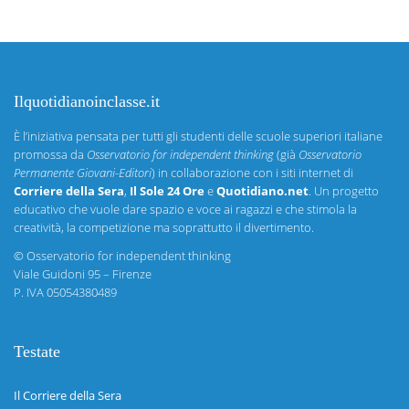
Ilquotidianoinclasse.it
È l’iniziativa pensata per tutti gli studenti delle scuole superiori italiane
promossa da
Osservatorio for independent thinking
(già
Osservatorio
Permanente Giovani-Editori
) in collaborazione con i siti internet di
Corriere della Sera
,
Il Sole 24 Ore
e
Quotidiano.net
. Un progetto
educativo che vuole dare spazio e voce ai ragazzi e che stimola la
creatività, la competizione ma soprattutto il divertimento.
©
Osservatorio for independent thinking
Viale Guidoni 95 – Firenze
P. IVA 05054380489
Testate
Il Corriere della Sera