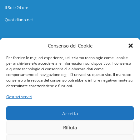
Il Sole 24 ore
Quotidiano.net
Informazioni
Consenso dei Cookie
Regolamento
Per fornire le migliori esperienze, utilizziamo tecnologie come i cookie
per archiviare e/o accedere alle informazioni sul dispositivo. Il consenso
Help desk
a queste tecnologie ci consentirà di elaborare dati come il
comportamento di navigazione o gli ID univoci su questo sito. Il mancato
Guida rapida
consenso o la revoca del consenso potrebbero influire negativamente su
determinate caratteristiche e funzioni.
Richiesta di inserimento nuova scuola
Gestisci servizi
adesioni@osservatorionline.it
Accetta
Privacy
Rifiuta
Cookies