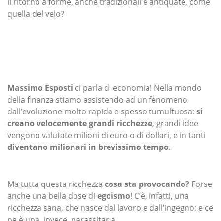
il ritorno a forme, anche tradizionali e antiquate, come
quella del velo?
Massimo Esposti
ci parla di economia! Nella mondo
della finanza stiamo assistendo ad un fenomeno
dall’evoluzione molto rapida e spesso tumultuosa:
si
creano velocemente grandi ricchezze
, grandi idee
vengono valutate milioni di euro o di dollari, e in tanti
diventano milionari in brevissimo tempo
.
Ma tutta questa ricchezza
cosa sta provocando?
Forse
anche una bella dose di
egoismo
! C’è, infatti, una
ricchezza sana, che nasce dal lavoro e dall’ingegno; e ce
ne è una, invece, parassitaria.