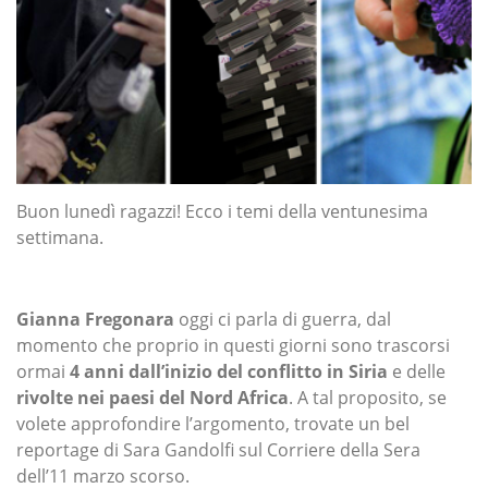
Buon lunedì ragazzi! Ecco i temi della ventunesima
settimana.
Gianna Fregonara
oggi ci parla di guerra, dal
momento che proprio in questi giorni sono trascorsi
ormai
4 anni dall’inizio del conflitto in Siria
e delle
rivolte nei paesi del Nord Africa
. A tal proposito, se
volete approfondire l’argomento, trovate un bel
reportage di Sara Gandolfi sul Corriere della Sera
dell’11 marzo scorso.