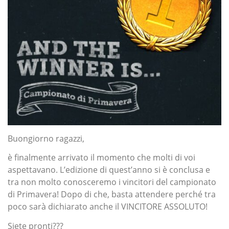
Buongiorno ragazzi,
è finalmente arrivato il momento che molti di voi
aspettavano. L’edizione di quest’anno si è conclusa e
tra non molto conosceremo i vincitori del campionato
di Primavera! Dopo di che, basta attendere perché tra
poco sarà dichiarato anche il VINCITORE ASSOLUTO!
Siete pronti???