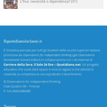
L’Ilva: necessità o dipendenza?
31
Ilquotidianoinclasse.it
È l’iniziativa pensata per tutti gli studenti delle scuole superiori italiane
promossa da
Osservatorio for independent thinking
(già
Osservatorio
Permanente Giovani-Editori
) in collaborazione con i siti internet di
Corriere della Sera
,
Il Sole 24 Ore
e
Quotidiano.net
. Un progetto
educativo che vuole dare spazio e voce ai ragazzi e che stimola la
creatività, la competizione ma soprattutto il divertimento.
©
Osservatorio for independent thinking
Viale Guidoni 95 – Firenze
P. IVA 05054380489
Testate