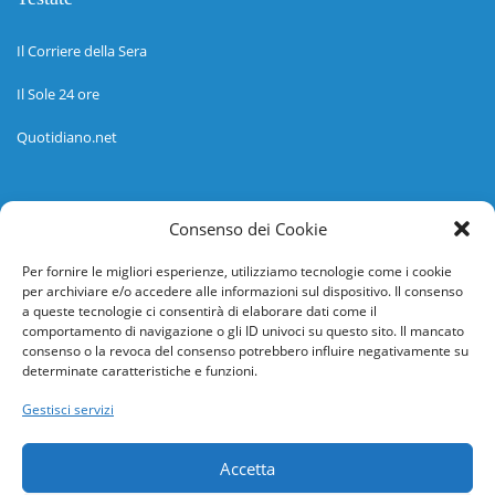
Il Corriere della Sera
Il Sole 24 ore
Quotidiano.net
Informazioni
Consenso dei Cookie
Regolamento
Per fornire le migliori esperienze, utilizziamo tecnologie come i cookie
per archiviare e/o accedere alle informazioni sul dispositivo. Il consenso
Help desk
a queste tecnologie ci consentirà di elaborare dati come il
comportamento di navigazione o gli ID univoci su questo sito. Il mancato
Guida rapida
consenso o la revoca del consenso potrebbero influire negativamente su
determinate caratteristiche e funzioni.
Richiesta di inserimento nuova scuola
Gestisci servizi
adesioni@osservatorionline.it
Accetta
Privacy