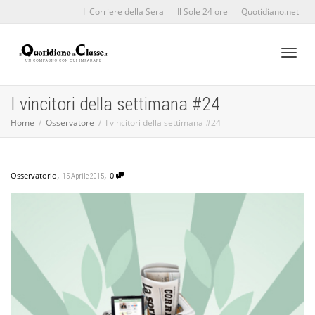
Il Corriere della Sera
Il Sole 24 ore
Quotidiano.net
Toggl
I vincitori della settimana #24
Home
Osservatore
I vincitori della settimana #24
naviga
,
,
Osservatorio
0
15 Aprile 2015