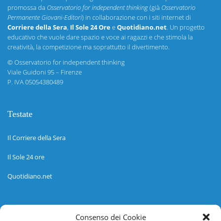
promossa da
Osservatorio for independent thinking
(già
Osservatorio
Permanente Giovani-Editori
) in collaborazione con i siti internet di
Corriere della Sera
,
Il Sole 24 Ore
e
Quotidiano.net
. Un progetto
educativo che vuole dare spazio e voce ai ragazzi e che stimola la
creatività, la competizione ma soprattutto il divertimento.
©
Osservatorio for independent thinking
Viale Guidoni 95 – Firenze
P. IVA 05054380489
Testate
Il Corriere della Sera
Il Sole 24 ore
Quotidiano.net
Informazioni
Consenso dei Cookie