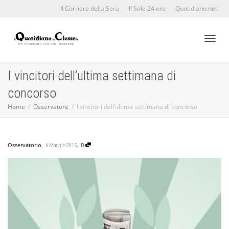
Il Corriere della Sera
Il Sole 24 ore
Quotidiano.net
Toggl
I vincitori dell’ultima settimana di
concorso
naviga
Home
Osservatore
I vincitori dell’ultima settimana di concorso
,
,
Osservatorio
0
6 Maggio 2015