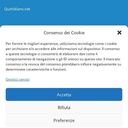
Quotidiano.net
Informazioni
Consenso dei Cookie
Regolamento
Per fornire le migliori esperienze, utilizziamo tecnologie come i cookie
per archiviare e/o accedere alle informazioni sul dispositivo. Il consenso
Help desk
a queste tecnologie ci consentirà di elaborare dati come il
comportamento di navigazione o gli ID univoci su questo sito. Il mancato
Guida rapida
consenso o la revoca del consenso potrebbero influire negativamente su
determinate caratteristiche e funzioni.
Richiesta di inserimento nuova scuola
Gestisci servizi
adesioni@osservatorionline.it
Accetta
Privacy
Rifiuta
Cookies
Preferenze