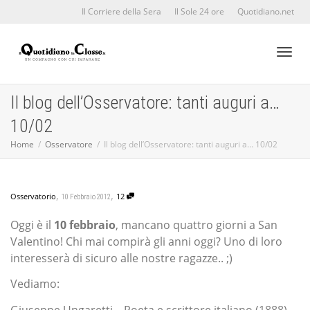
Il Corriere della Sera
Il Sole 24 ore
Quotidiano.net
Toggl
Il blog dell’Osservatore: tanti auguri a…
10/02
naviga
Home
Osservatore
Il blog dell’Osservatore: tanti auguri a… 10/02
,
,
Osservatorio
12
10 Febbraio 2012
Oggi è il
10 febbraio
, mancano quattro giorni a San
Valentino! Chi mai compirà gli anni oggi? Uno di loro
interesserà di sicuro alle nostre ragazze.. ;)
Vediamo:
Giuseppe Ungaretti – Poeta e scrittore italiano (1888)