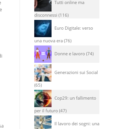
Tutti online ma
e
e
disconnessi
116
Euro Digitale: verso
una nuova era
76
Donne e lavoro
74
di
Generazioni sui Social
65
Cop29: un fallimento
per il futuro
47
Il lavoro dei sogni: una
sa