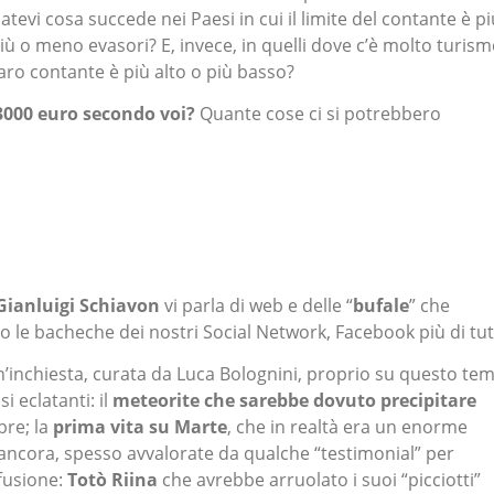
evi cosa succede nei Paesi in cui il limite del contante è pi
ù o meno evasori? E, invece, in quelli dove c’è molto turism
naro contante è più alto o più basso?
3000 euro secondo voi?
Quante cose ci si potrebbero
Gianluigi Schiavon
vi parla di web e delle “
bufale
” che
le bacheche dei nostri Social Network, Facebook più di tutt
inchiesta, curata da Luca Bolognini, proprio su questo tem
 eclatanti: il
meteorite
che sarebbe dovuto precipitare
bre; la
prima vita su Marte
, che in realtà era un enorme
e ancora, spesso avvalorate da qualche “testimonial” per
ffusione:
Totò Riina
che avrebbe arruolato i suoi “picciotti”