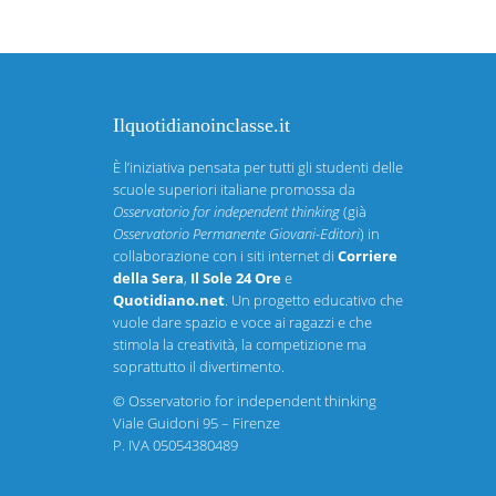
Ilquotidianoinclasse.it
È l’iniziativa pensata per tutti gli studenti delle
scuole superiori italiane promossa da
Osservatorio for independent thinking
(già
Osservatorio Permanente Giovani-Editori
) in
collaborazione con i siti internet di
Corriere
della Sera
,
Il Sole 24 Ore
e
Quotidiano.net
. Un progetto educativo che
vuole dare spazio e voce ai ragazzi e che
stimola la creatività, la competizione ma
soprattutto il divertimento.
©
Osservatorio for independent thinking
Viale Guidoni 95 – Firenze
P. IVA 05054380489