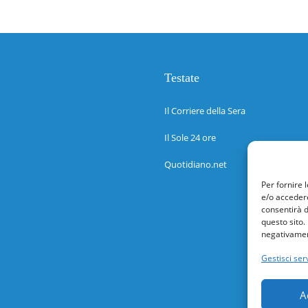
Testate
Il Corriere della Sera
Il Sole 24 ore
Quotidiano.net
Per fornire 
e/o accedere
consentirà d
questo sito.
negativament
Gestisci serv
A