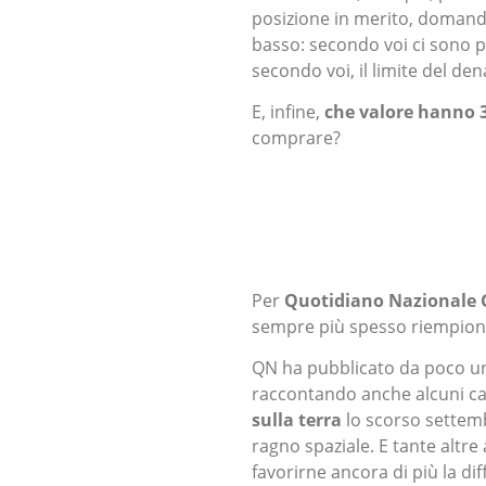
posizione in merito, domandat
basso: secondo voi ci sono pi
secondo voi, il limite del de
E, infine,
che valore hanno 
comprare?
Per
Quotidiano Nazionale
sempre più spesso riempiono 
QN ha pubblicato da poco un’
raccontando anche alcuni casi
sulla terra
lo scorso settem
ragno spaziale. E tante altr
favorirne ancora di più la di