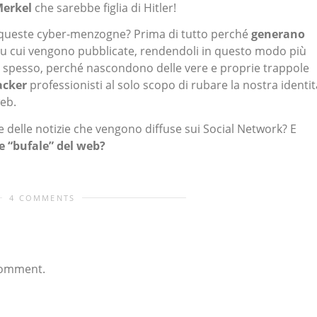
erkel
che sarebbe figlia di Hitler!
queste cyber-menzogne? Prima di tutto perché
generano
t su cui vengono pubblicate, rendendoli in questo modo più
. O spesso, perché nascondono delle vere e proprie trappole
acker
professionisti al solo scopo di rubare la nostra identit
web.
e delle notizie che vengono diffuse sui Social Network? E
e “bufale” del web?
4 COMMENTS
comment.