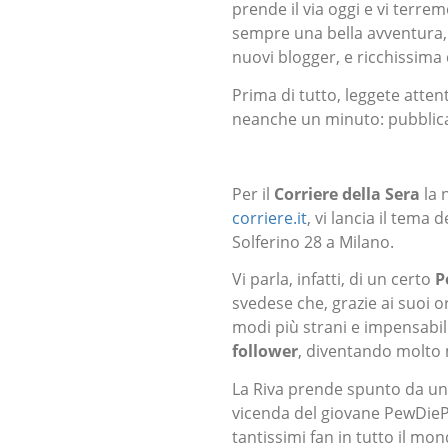
prende il via oggi e vi terr
sempre una bella avventura, 
nuovi blogger, e ricchissima 
Prima di tutto, leggete atte
neanche un minuto: pubblicat
Per il
Corriere della Sera
la 
corriere.it
, vi lancia il tema 
Solferino 28 a Milano.
Vi parla, infatti, di un certo
P
svedese che, grazie ai suoi o
modi più strani e impensabil
follower
, diventando molto 
La Riva prende spunto da un a
vicenda del giovane PewDiePi
tantissimi fan in tutto il m