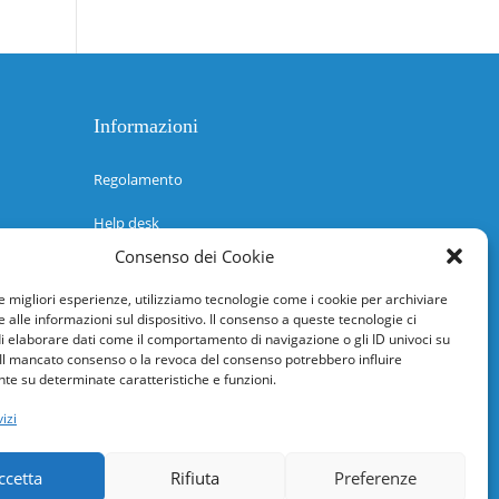
Informazioni
Regolamento
Help desk
Consenso dei Cookie
Guida rapida
le migliori esperienze, utilizziamo tecnologie come i cookie per archiviare
Richiesta di inserimento nuova scuola
 alle informazioni sul dispositivo. Il consenso a queste tecnologie ci
i elaborare dati come il comportamento di navigazione o gli ID univoci su
adesioni@osservatorionline.it
 Il mancato consenso o la revoca del consenso potrebbero influire
e su determinate caratteristiche e funzioni.
Privacy
izi
Cookies
ccetta
Rifiuta
Preferenze