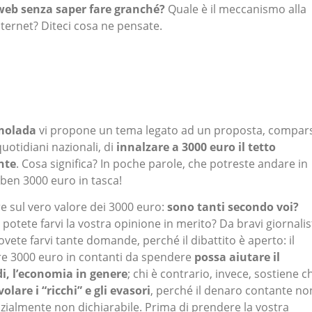
web senza saper fare granché?
Quale è il meccanismo alla
nternet? Diteci cosa ne pensate.
molada
vi propone un tema legato ad un proposta, compar
quotidiani nazionali, di
innalzare a 3000 euro il tetto
nte
. Cosa significa? In poche parole, che potreste andare in
n ben 3000 euro in tasca!
ere sul vero valore dei 3000 euro:
sono tanti secondo voi?
otete farvi la vostra opinione in merito? Da bravi giornalist
dovete farvi tante domande, perché il dibattito è aperto: il
re 3000 euro in contanti da spendere
possa aiutare il
i, l’economia in genere
; chi è contrario, invece, sostiene c
lare i “ricchi” e gli evasori
, perché il denaro contante no
nzialmente non dichiarabile. Prima di prendere la vostra