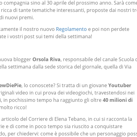
emo compagnia sino al 30 aprile del prossimo anno. Sarà com
ricca di tante tematiche interessanti, proposte dai nostri tr
di nuovi premi.
ntamente il nostro nuovo
Regolamento
e poi non perdete
e i vostri post sui temi della settimana!
nuova blogger
Orsola Riva
, responsabile del canale Scuola 
della settimana dalla sede storica del giornale, quella di Via
ewDiePie
, lo conoscete? Si tratta di un giovane
Youtuber
riginali video in cui prova dei videogiochi, travestendosi nei
i, in pochissimo tempo ha raggiunto gli oltre
40 milioni di
molto ricco!
rticolo del Corriere di Elena Tebano, in cui si racconta la
e e di come in poco tempo sia riuscito a conquistare
ondo, per chiedervi: come è possibile che un personaggio pos