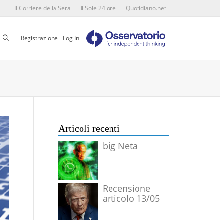
Il Corriere della Sera
Il Sole 24 ore
Quotidiano.net
Cerca
Registrazione
Log In
Articoli recenti
big Neta
Recensione
articolo 13/05