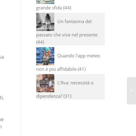
grande sfida
44
Un fantasma del
passato che vive nel presente
44
Quando l'app meteo
sa
non è più affidabile
41
L’Ilva: necessità o
dipendenza?
31
i,
he
n