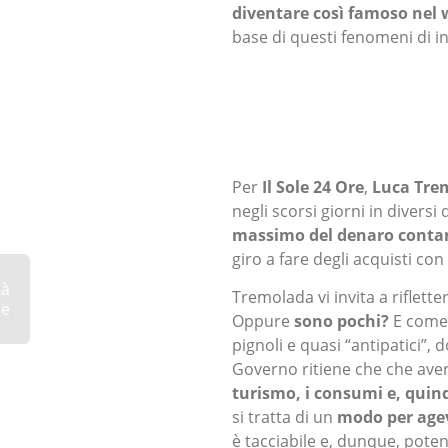
diventare così famoso nel 
base di questi fenomeni di i
Per
Il Sole 24 Ore
,
Luca Tre
negli scorsi giorni in diversi 
massimo del denaro conta
giro a fare degli acquisti co
tà
Tremolada vi invita a riflett
te
Oppure
sono pochi?
E come p
pignoli e quasi “antipatici”, 
Governo ritiene che che ave
turismo, i consumi e, quind
si tratta di un
modo per agevo
è tacciabile e, dunque, pote