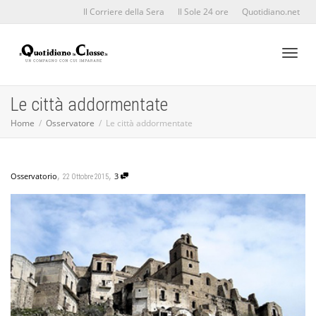
Il Corriere della Sera
Il Sole 24 ore
Quotidiano.net
Toggl
Le città addormentate
Home
Osservatore
Le città addormentate
naviga
,
,
Osservatorio
3
22 Ottobre 2015