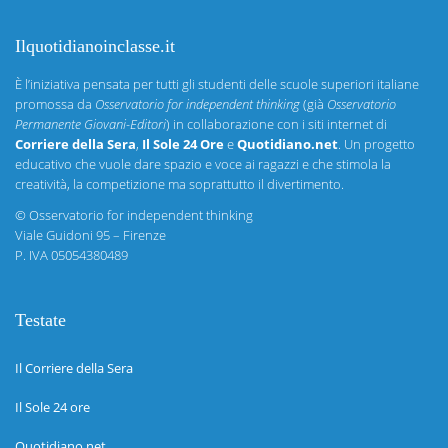
Ilquotidianoinclasse.it
È l’iniziativa pensata per tutti gli studenti delle scuole superiori italiane
promossa da
Osservatorio for independent thinking
(già
Osservatorio
Permanente Giovani-Editori
) in collaborazione con i siti internet di
Corriere della Sera
,
Il Sole 24 Ore
e
Quotidiano.net
. Un progetto
educativo che vuole dare spazio e voce ai ragazzi e che stimola la
creatività, la competizione ma soprattutto il divertimento.
©
Osservatorio for independent thinking
Viale Guidoni 95 – Firenze
P. IVA 05054380489
Testate
Il Corriere della Sera
Il Sole 24 ore
Quotidiano.net