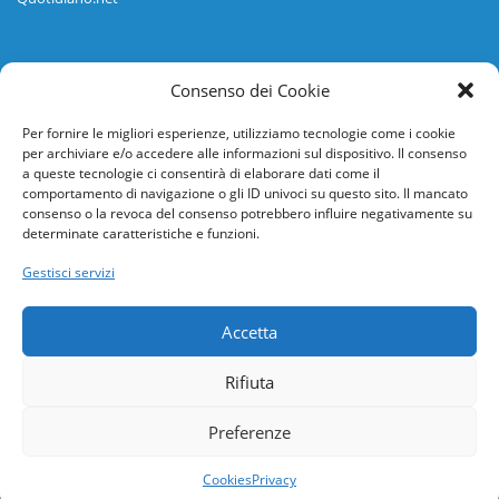
Informazioni
Consenso dei Cookie
Regolamento
Per fornire le migliori esperienze, utilizziamo tecnologie come i cookie
per archiviare e/o accedere alle informazioni sul dispositivo. Il consenso
Help desk
a queste tecnologie ci consentirà di elaborare dati come il
comportamento di navigazione o gli ID univoci su questo sito. Il mancato
Guida rapida
consenso o la revoca del consenso potrebbero influire negativamente su
determinate caratteristiche e funzioni.
Richiesta di inserimento nuova scuola
Gestisci servizi
adesioni@osservatorionline.it
Accetta
Privacy
Rifiuta
Cookies
Preferenze
Cookies
Privacy
James Murdoch ospite dell’Osservatorio per il lancio della sedicesima edizione de Il Quotidiano in Classe
Inizia oggi ilquotidianoinclasse.it! Ecco i temi della prima settimana.