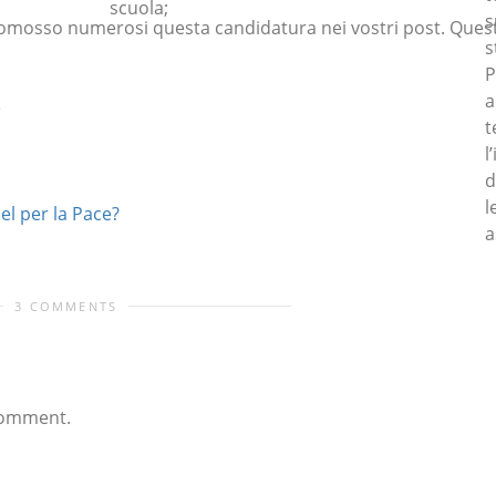
scuola;
s
romosso numerosi questa candidatura nei vostri post. Quest
s
P
a
e
t
l
d
l
el per la Pace?
a
3 COMMENTS
comment.