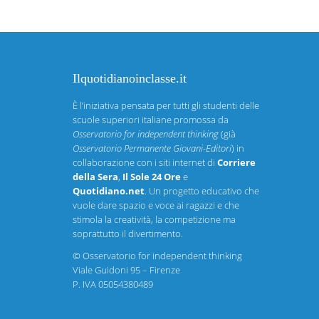
Ilquotidianoinclasse.it
È l’iniziativa pensata per tutti gli studenti delle
scuole superiori italiane promossa da
Osservatorio for independent thinking
(già
Osservatorio Permanente Giovani-Editori
) in
collaborazione con i siti internet di
Corriere
della Sera
,
Il Sole 24 Ore
e
Quotidiano.net
. Un progetto educativo che
vuole dare spazio e voce ai ragazzi e che
stimola la creatività, la competizione ma
soprattutto il divertimento.
©
Osservatorio for independent thinking
Viale Guidoni 95 – Firenze
P. IVA 05054380489