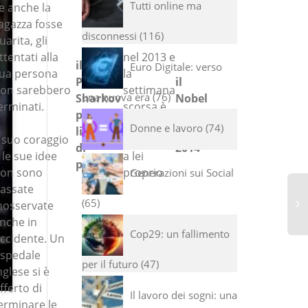
Tutti online ma
e anche la
agazza fosse
disconnessi
116
uarita, gli
ttentati alla
nel 2013 e
il
Euro Digitale: verso
ua persona
la
Premio
il
on sarebbero
settimana
una nuova era
76
Sharkov
Nobel
erminati.
scorsa è
per la
per la
.
stato
Donne e lavoro
74
libertà
Pace
l suo coraggio
destinato
di
2014
 le sue idee
a lei
pensiero
on sono
proprio
Generazioni sui Social
assate
65
nosservate
nche in
Cop29: un fallimento
ccidente. Un
spedale
per il futuro
47
nglese si è
fferto di
Il lavoro dei sogni: una
erminare le