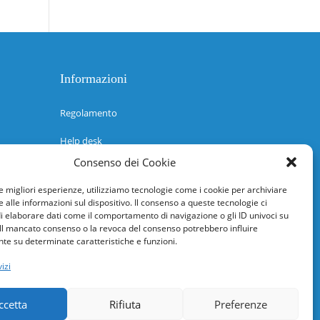
Informazioni
Regolamento
Help desk
Consenso dei Cookie
Guida rapida
le migliori esperienze, utilizziamo tecnologie come i cookie per archiviare
Richiesta di inserimento nuova scuola
 alle informazioni sul dispositivo. Il consenso a queste tecnologie ci
i elaborare dati come il comportamento di navigazione o gli ID univoci su
adesioni@osservatorionline.it
 Il mancato consenso o la revoca del consenso potrebbero influire
e su determinate caratteristiche e funzioni.
Privacy
izi
Cookies
ccetta
Rifiuta
Preferenze