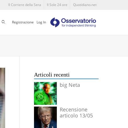
Il Corriere della Sera
Il Sole 24 ore
Quotidiano.net
Cerca
Registrazione
Log In
Articoli recenti
big Neta
Recensione
articolo 13/05