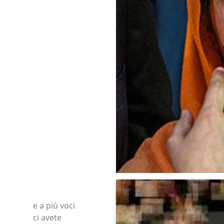
e a più voci
ci avete