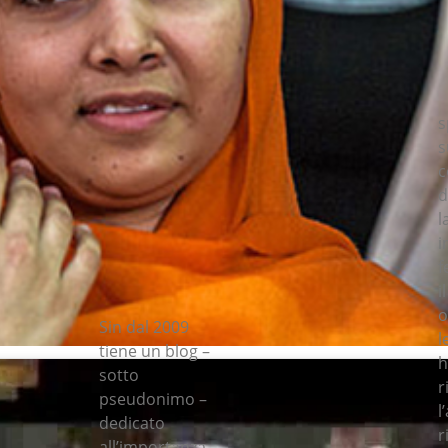
s
s
c
d
l
i
f
i
o
Sin dal 2009
l
tiene un blog –
h
sotto
r
pseudonimo –
l
dedicato
r
all’importanza