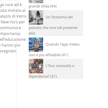
ue cure ed è
i
grande sfida
44
tata invitata al
alazzo di Vetro
Un fantasma del
 New York per
passato che vive nel presente
estimoniare
44
’importanza
ell’educazione;
Quando l'app meteo
e hanno poi
ssegnato
non è più affidabile
41
L’Ilva: necessità o
dipendenza?
31