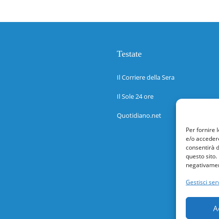
Testate
Il Corriere della Sera
Il Sole 24 ore
Quotidiano.net
Per fornire 
e/o accedere
consentirà d
questo sito.
negativament
Gestisci serv
A