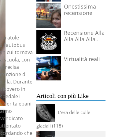
Onestissima
recensione
Recensione Alla
paratole
Alla Alla Alla
ull’autobus
Alla Alla Alla
on cui tornava
Virtualità reali
a scuola, con
a precisa
ntenzione di
erirla. Durante
l ricovero in
Articoli con più Like
spedale i
eader talebani
anno
L’era delle culle
ivendicato
’attentato
glaciali
118
icordando che