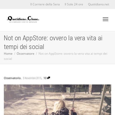
Il Corriere della Sera
Il Sole 24 ore
Quotidiano.net
Toggl
Not on AppStore: ovvero la vera vita ai
tempi dei social
naviga
Home
Osservatore
Not on AppStore: ovvero la vera vita ai tempi dei
social
,
,
Osservatorio
10
5 Novembre 2015