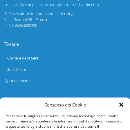
creatività, la competizione ma soprattutto il divertimento.
©
Osservatorio for independent thinking
Viale Guidoni 95 – Firenze
P. IVA 05054380489
Testate
Il Corriere della Sera
Il Sole 24 ore
Quotidiano.net
Informazioni
Consenso dei Cookie
Regolamento
Per fornire le migliori esperienze, utilizziamo tecnologie come i cookie
per archiviare e/o accedere alle informazioni sul dispositivo. Il consenso
Help desk
a queste tecnologie ci consentirà di elaborare dati come il