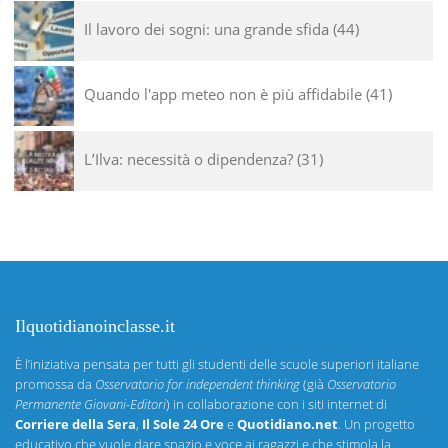
Il lavoro dei sogni: una grande sfida
44
Quando l'app meteo non è più affidabile
41
L’Ilva: necessità o dipendenza?
31
Ilquotidianoinclasse.it
È l’iniziativa pensata per tutti gli studenti delle scuole superiori italiane
promossa da
Osservatorio for independent thinking
(già
Osservatorio
Permanente Giovani-Editori
) in collaborazione con i siti internet di
Corriere della Sera
,
Il Sole 24 Ore
e
Quotidiano.net
. Un progetto
educativo che vuole dare spazio e voce ai ragazzi e che stimola la