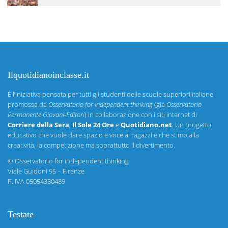
Ilquotidianoinclasse.it
È l’iniziativa pensata per tutti gli studenti delle scuole superiori italiane
promossa da
Osservatorio for independent thinking
(già
Osservatorio
Permanente Giovani-Editori
) in collaborazione con i siti internet di
Corriere della Sera
,
Il Sole 24 Ore
e
Quotidiano.net
. Un progetto
educativo che vuole dare spazio e voce ai ragazzi e che stimola la
creatività, la competizione ma soprattutto il divertimento.
©
Osservatorio for independent thinking
Viale Guidoni 95 – Firenze
P. IVA 05054380489
Testate