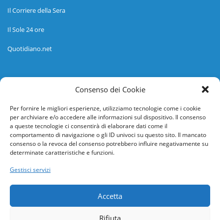
Il Corriere della Sera
Il Sole 24 ore
Quotidiano.net
Informazioni
Consenso dei Cookie
Regolamento
Per fornire le migliori esperienze, utilizziamo tecnologie come i cookie
per archiviare e/o accedere alle informazioni sul dispositivo. Il consenso
Help desk
a queste tecnologie ci consentirà di elaborare dati come il
comportamento di navigazione o gli ID univoci su questo sito. Il mancato
Guida rapida
consenso o la revoca del consenso potrebbero influire negativamente su
determinate caratteristiche e funzioni.
Richiesta di inserimento nuova scuola
Gestisci servizi
adesioni@osservatorionline.it
Accetta
Privacy
Rifiuta
Cookies