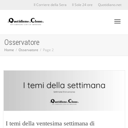
Il Corriere della Sera
Il Sole 24 ore
Quotidiano.net
Toggl
Osservatore
Home
Osservatore
Page 2
naviga
I temi della ventesima settimana di