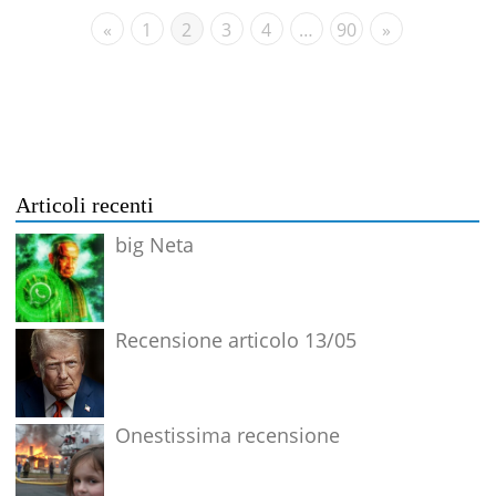
«
1
2
3
4
…
90
»
Articoli recenti
big Neta
Recensione articolo 13/05
Onestissima recensione