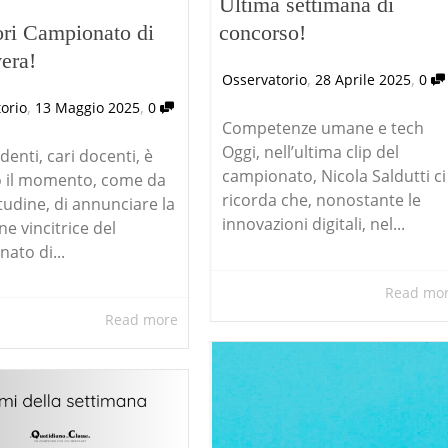
Ultima settimana di
ori Campionato di
concorso!
era!
,
,
Osservatorio
28 Aprile 2025
0
,
,
orio
13 Maggio 2025
0
Competenze umane e tech
Oggi, nell’ultima clip del
denti, cari docenti, è
campionato, Nicola Saldutti ci
o il momento, come da
ricorda che, nonostante le
udine, di annunciare la
innovazioni digitali, nel...
e vincitrice del
ato di...
Read mo
Read more