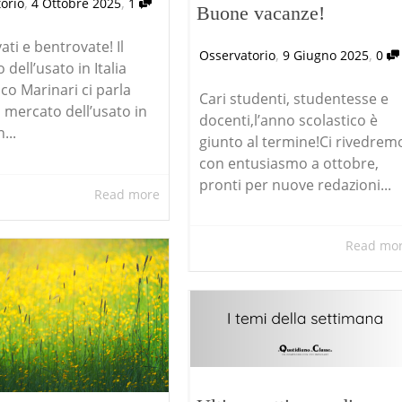
,
,
orio
4 Ottobre 2025
1
Buone vacanze!
ati e bentrovate! Il
,
,
Osservatorio
9 Giugno 2025
0
dell’usato in Italia
co Marinari ci parla
Cari studenti, studentesse e
l mercato dell’usato in
docenti,l’anno scolastico è
n...
giunto al termine!Ci rivedrem
con entusiasmo a ottobre,
pronti per nuove redazioni...
Read more
Read mo