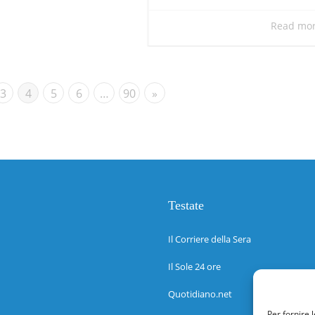
Read mo
3
4
5
6
…
90
»
Testate
Il Corriere della Sera
Il Sole 24 ore
Quotidiano.net
Per fornire 