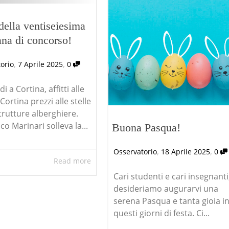
 della ventiseiesima
ana di concorso!
,
,
orio
7 Aprile 2025
0
i a Cortina, affitti alle
 Cortina prezzi alle stelle
strutture alberghiere.
o Marinari solleva la...
Buona Pasqua!
,
,
Osservatorio
18 Aprile 2025
0
Read more
Cari studenti e cari insegnanti
desideriamo augurarvi una
serena Pasqua e tanta gioia i
questi giorni di festa. Ci...