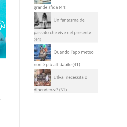
grande sfida
44
Un fantasma del
passato che vive nel presente
44
Quando l'app meteo
non è più affidabile
41
L’Ilva: necessità o
dipendenza?
31
,
n