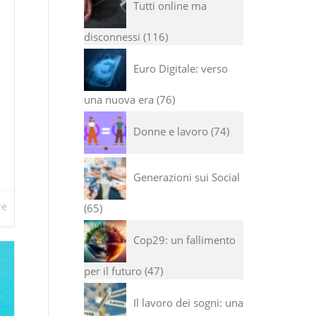
Tutti online ma
disconnessi
116
Euro Digitale: verso
una nuova era
76
Donne e lavoro
74
Generazioni sui Social
re
65
Cop29: un fallimento
per il futuro
47
Il lavoro dei sogni: una