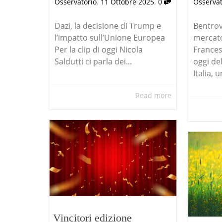
,
,
Osservatorio
11 Ottobre 2025
0
Osservat
Dazi, la decisione di Trump e
Bentrov
l’impatto sull’Unione Europea
mercato 
Per la clip di oggi Nicola
Frances
Saldutti ci parla dei...
oggi de
Italia, u
Read more
Vincitori edizione