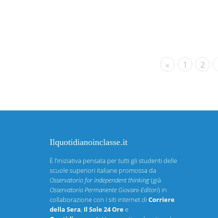
«
1
2
Ilquotidianoinclasse.it
È l’iniziativa pensata per tutti gli studenti delle
scuole superiori italiane promossa da
Osservatorio for independent thinking
(già
Osservatorio Permanente Giovani-Editori
) in
collaborazione con i siti internet di
Corriere
della Sera
,
Il Sole 24 Ore
e