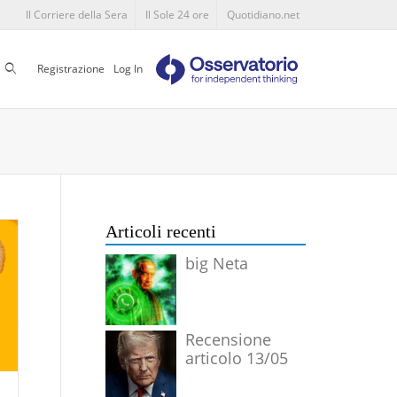
Il Corriere della Sera
Il Sole 24 ore
Quotidiano.net
Cerca
Registrazione
Log In
Articoli recenti
big Neta
Recensione
articolo 13/05