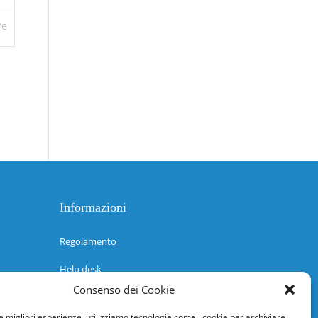
re
Informazioni
Regolamento
Help desk
Consenso dei Cookie
Guida rapida
le migliori esperienze, utilizziamo tecnologie come i cookie per archiviare