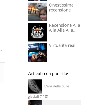
Onestissima
recensione
a
Recensione Alla
Alla Alla Alla
Alla Alla Alla
..
Virtualità reali
re
Articoli con più Like
L’era delle culle
glaciali
118