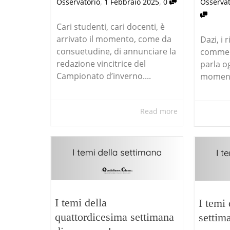
,
,
Osservatorio
1 Febbraio 2025
0
Osservat
Cari studenti, cari docenti, è
arrivato il momento, come da
Dazi, i 
consuetudine, di annunciare la
commerc
redazione vincitrice del
parla og
Campionato d’inverno....
momenti 
Read more
I temi della
I temi 
quattordicesima settimana
settim