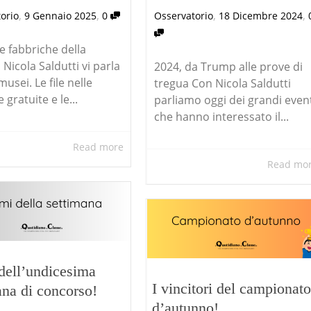
,
,
,
,
orio
9 Gennaio 2025
0
Osservatorio
18 Dicembre 2024
le fabbriche della
 Nicola Saldutti vi parla
2024, da Trump alle prove di
musei. Le file nelle
tregua Con Nicola Saldutti
 gratuite e le...
parliamo oggi dei grandi even
che hanno interessato il...
Read more
Read mo
 dell’undicesima
I vincitori del campionato
ana di concorso!
d’autunno!