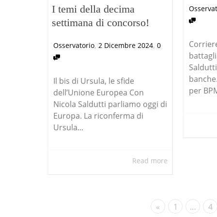
I temi della decima
Osservat
settimana di concorso!
Corrier
,
,
Osservatorio
2 Dicembre 2024
0
battagl
Saldutt
banche. 
Il bis di Ursula, le sfide
per BPM
dell’Unione Europea Con
Nicola Saldutti parliamo oggi di
Europa. La riconferma di
Ursula...
Read more
«
1
…
4