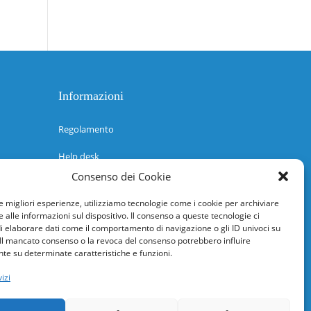
Informazioni
Regolamento
Help desk
Consenso dei Cookie
Guida rapida
le migliori esperienze, utilizziamo tecnologie come i cookie per archiviare
Richiesta di inserimento nuova scuola
 alle informazioni sul dispositivo. Il consenso a queste tecnologie ci
i elaborare dati come il comportamento di navigazione o gli ID univoci su
adesioni@osservatorionline.it
 Il mancato consenso o la revoca del consenso potrebbero influire
e su determinate caratteristiche e funzioni.
Privacy
izi
Cookies