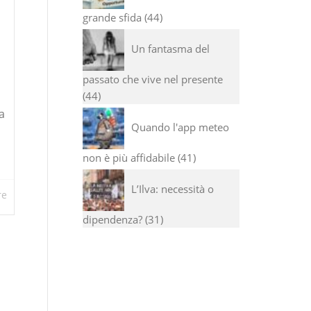
grande sfida
44
Un fantasma del
passato che vive nel presente
44
a
Quando l'app meteo
non è più affidabile
41
L’Ilva: necessità o
re
dipendenza?
31