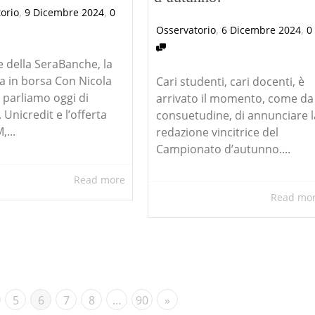
,
,
orio
9 Dicembre 2024
0
,
,
Osservatorio
6 Dicembre 2024
0
e della SeraBanche, la
ia in borsa Con Nicola
Cari studenti, cari docenti, è
i parliamo oggi di
arrivato il momento, come da
Unicredit e l’offerta
consuetudine, di annunciare l
,...
redazione vincitrice del
Campionato d’autunno....
Read more
Read mo
5
6
7
8
…
90
»