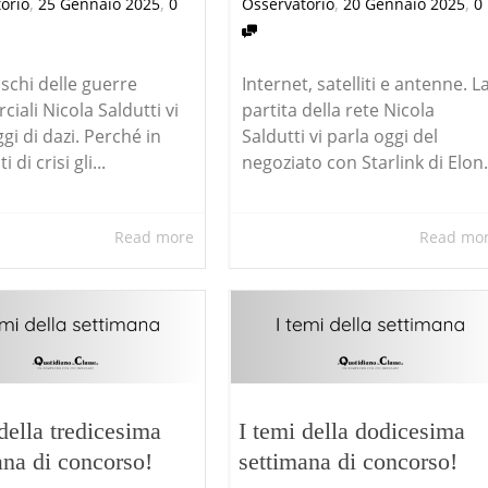
,
,
,
,
orio
25 Gennaio 2025
0
Osservatorio
20 Gennaio 2025
0
rischi delle guerre
Internet, satelliti e antenne. L
iali Nicola Saldutti vi
partita della rete Nicola
gi di dazi. Perché in
Saldutti vi parla oggi del
di crisi gli...
negoziato con Starlink di Elon.
Read more
Read mo
della tredicesima
I temi della dodicesima
ana di concorso!
settimana di concorso!