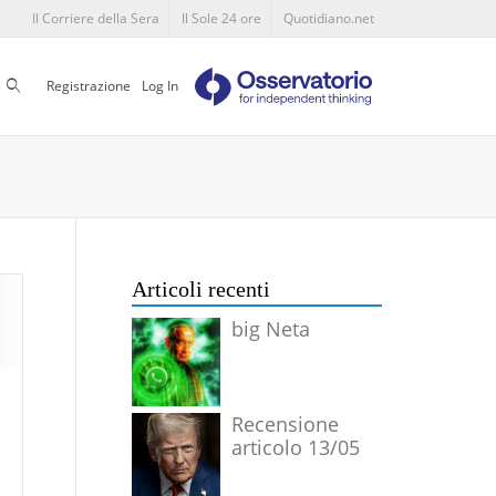
Il Corriere della Sera
Il Sole 24 ore
Quotidiano.net
Cerca
Registrazione
Log In
Articoli recenti
big Neta
Recensione
articolo 13/05