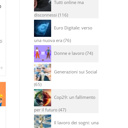
Tutti online ma
0
disconnessi
116
Euro Digitale: verso
una nuova era
76
ti
Donne e lavoro
74
re
Generazioni sui Social
65
Cop29: un fallimento
per il futuro
47
Il lavoro dei sogni: una