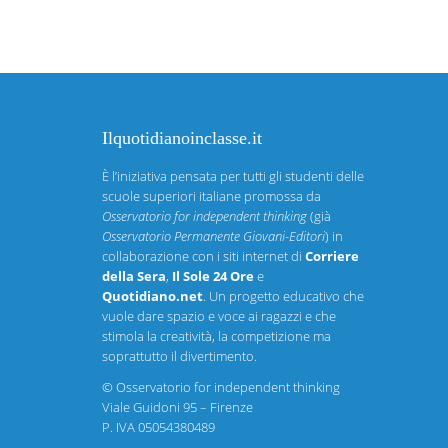
Ilquotidianoinclasse.it
È l’iniziativa pensata per tutti gli studenti delle
scuole superiori italiane promossa da
Osservatorio for independent thinking
(già
Osservatorio Permanente Giovani-Editori
) in
collaborazione con i siti internet di
Corriere
della Sera
,
Il Sole 24 Ore
e
Quotidiano.net
. Un progetto educativo che
vuole dare spazio e voce ai ragazzi e che
stimola la creatività, la competizione ma
soprattutto il divertimento.
©
Osservatorio for independent thinking
Viale Guidoni 95 – Firenze
P. IVA 05054380489