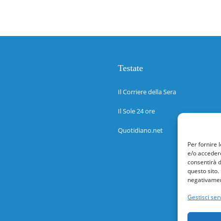
Testate
Il Corriere della Sera
Il Sole 24 ore
Quotidiano.net
Per fornire 
e/o accedere
consentirà d
questo sito.
negativament
Gestisci serv