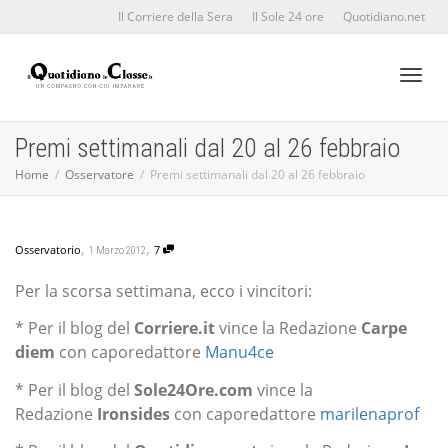
Il Corriere della Sera
Il Sole 24 ore
Quotidiano.net
Toggl
Premi settimanali dal 20 al 26 febbraio
Home
Osservatore
Premi settimanali dal 20 al 26 febbraio
naviga
,
,
Osservatorio
7
1 Marzo 2012
Per la scorsa settimana, ecco i vincitori:
* Per il blog del
Corriere.it
vince la Redazione
Carpe
diem
con caporedattore
Manu4ce
* Per il blog del
Sole24Ore.com
vince la
Redazione
Ironsides
con caporedattore
marilenaprof