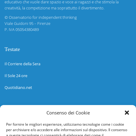
educativo che vuole dare spazio e voce ai ragazzi e che stimola la
creatività, la competizione ma soprattutto il divertimento.
©
Osservatorio for independent thinking
Viale Guidoni 95 – Firenze
P. IVA 05054380489
Testate
Il Corriere della Sera
Il Sole 24 ore
Quotidiano.net
Informazioni
Consenso dei Cookie
Regolamento
Per fornire le migliori esperienze, utilizziamo tecnologie come i cookie
per archiviare e/o accedere alle informazioni sul dispositivo. Il consenso
Help desk
a queste tecnologie ci consentirà di elaborare dati come il