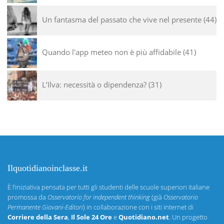
Un fantasma del passato che vive nel presente
44
Quando l'app meteo non è più affidabile
41
L’Ilva: necessità o dipendenza?
31
Ilquotidianoinclasse.it
È l’iniziativa pensata per tutti gli studenti delle scuole superiori italiane
promossa da
Osservatorio for independent thinking
(già
Osservatorio
Permanente Giovani-Editori
) in collaborazione con i siti internet di
Corriere della Sera
,
Il Sole 24 Ore
e
Quotidiano.net
. Un progetto