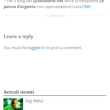
* Per il blog del
Quotidiano.net
vince la Redazione
Le
penne d’argento
con caporedattore
Luna1980
7 COMMENTS
Leave a reply
You must be
logged in
to post a comment.
Articoli recenti
big Neta