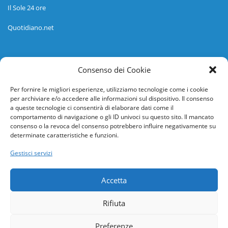
Il Sole 24 ore
Quotidiano.net
Informazioni
Consenso dei Cookie
Regolamento
Per fornire le migliori esperienze, utilizziamo tecnologie come i cookie
per archiviare e/o accedere alle informazioni sul dispositivo. Il consenso
Help desk
a queste tecnologie ci consentirà di elaborare dati come il
comportamento di navigazione o gli ID univoci su questo sito. Il mancato
Guida rapida
consenso o la revoca del consenso potrebbero influire negativamente su
determinate caratteristiche e funzioni.
Richiesta di inserimento nuova scuola
Gestisci servizi
adesioni@osservatorionline.it
Accetta
Privacy
Rifiuta
Cookies
Preferenze