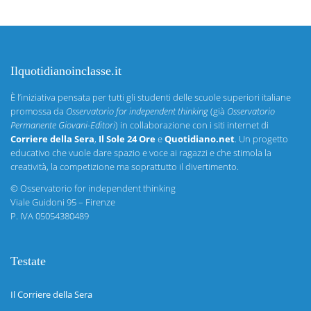
Ilquotidianoinclasse.it
È l’iniziativa pensata per tutti gli studenti delle scuole superiori italiane
promossa da
Osservatorio for independent thinking
(già
Osservatorio
Permanente Giovani-Editori
) in collaborazione con i siti internet di
Corriere della Sera
,
Il Sole 24 Ore
e
Quotidiano.net
. Un progetto
educativo che vuole dare spazio e voce ai ragazzi e che stimola la
creatività, la competizione ma soprattutto il divertimento.
©
Osservatorio for independent thinking
Viale Guidoni 95 – Firenze
P. IVA 05054380489
Testate
Il Corriere della Sera