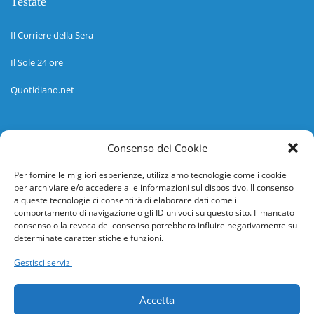
Testate
Il Corriere della Sera
Il Sole 24 ore
Quotidiano.net
Informazioni
Consenso dei Cookie
Regolamento
Per fornire le migliori esperienze, utilizziamo tecnologie come i cookie
per archiviare e/o accedere alle informazioni sul dispositivo. Il consenso
Help desk
a queste tecnologie ci consentirà di elaborare dati come il
comportamento di navigazione o gli ID univoci su questo sito. Il mancato
Guida rapida
consenso o la revoca del consenso potrebbero influire negativamente su
determinate caratteristiche e funzioni.
Richiesta di inserimento nuova scuola
Gestisci servizi
adesioni@osservatorionline.it
Accetta
Privacy