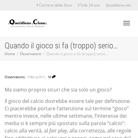
Il Corriere della Sera
Il Sole 24 ore
Quotidiano.net
Toggl
Quando il gioco si fa (troppo) serio…
Home
Osservatore
Quando il gioco si fa (troppo) serio…
naviga
,
,
Osservatorio
16
5 Marzo 2012
Ma siamo proprio sicuri che sia solo un gioco?
Il gioco del calcio dovrebbe essere tale per definizione.
Ci piacerebbe portare l’attenzione sul termine “gioco”
mentre invece, nelle ultime settimane, l’interesse dei
media si è sempre più spostato sulla parola “calcio”:
calcio alla verità, al
fair play
, alla correttezza, alle regole