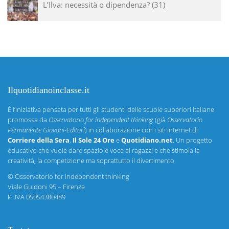
L’Ilva: necessità o dipendenza?
31
Ilquotidianoinclasse.it
È l’iniziativa pensata per tutti gli studenti delle scuole superiori italiane
promossa da
Osservatorio for independent thinking
(già
Osservatorio
Permanente Giovani-Editori
) in collaborazione con i siti internet di
Corriere della Sera
,
Il Sole 24 Ore
e
Quotidiano.net
. Un progetto
educativo che vuole dare spazio e voce ai ragazzi e che stimola la
creatività, la competizione ma soprattutto il divertimento.
©
Osservatorio for independent thinking
Viale Guidoni 95 – Firenze
P. IVA 05054380489