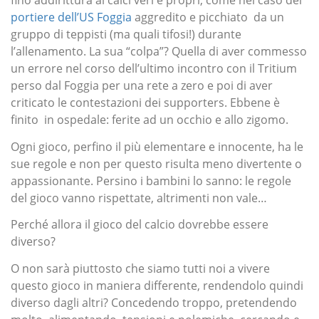
fino addirittura ai calci veri e propri, come nel caso del
portiere dell’US Foggia
aggredito e picchiato da un
gruppo di teppisti (ma quali tifosi!) durante
l’allenamento. La sua “colpa”? Quella di aver commesso
un errore nel corso dell’ultimo incontro con il Tritium
perso dal Foggia per una rete a zero e poi di aver
criticato le contestazioni dei supporters. Ebbene è
finito in ospedale: ferite ad un occhio e allo zigomo.
Ogni gioco, perfino il più elementare e innocente, ha le
sue regole e non per questo risulta meno divertente o
appassionante. Persino i bambini lo sanno: le regole
del gioco vanno rispettate, altrimenti non vale…
Perché allora il gioco del calcio dovrebbe essere
diverso?
O non sarà piuttosto che siamo tutti noi a vivere
questo gioco in maniera differente, rendendolo quindi
diverso dagli altri? Concedendo troppo, pretendendo