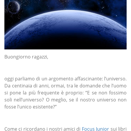
Buongiorno ragazzi,
oggi parliamo di un argomento affascinante: l’universo.
Da centinaia di anni, ormai, tra le domande che l’uomo
si pone la più frequente è proprio: “E se non fossimo
soli nell’universo? O meglio, se il nostro universo non
fosse l’unico esistente?”
Come ci ricordano i nostri amici di
Focus Junior
sui libri