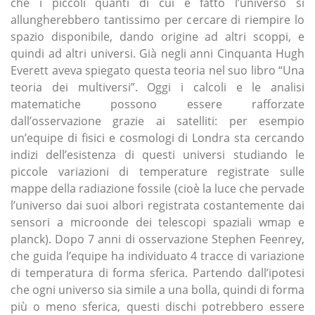
che i piccoli quanti di cui è fatto l’universo si
allungherebbero tantissimo per cercare di riempire lo
spazio disponibile, dando origine ad altri scoppi, e
quindi ad altri universi. Già negli anni Cinquanta Hugh
Everett aveva spiegato questa teoria nel suo libro “Una
teoria dei multiversi”. Oggi i calcoli e le analisi
matematiche possono essere rafforzate
dall’osservazione grazie ai satelliti: per esempio
un’equipe di fisici e cosmologi di Londra sta cercando
indizi dell’esistenza di questi universi studiando le
piccole variazioni di temperature registrate sulle
mappe della radiazione fossile (cioè la luce che pervade
l’universo dai suoi albori registrata costantemente dai
sensori a microonde dei telescopi spaziali wmap e
planck). Dopo 7 anni di osservazione Stephen Feenrey,
che guida l’equipe ha individuato 4 tracce di variazione
di temperatura di forma sferica. Partendo dall’ipotesi
che ogni universo sia simile a una bolla, quindi di forma
più o meno sferica, questi dischi potrebbero essere