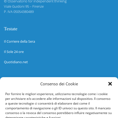
©
Osservatorio for independent thinking
Viale Guidoni 95 – Firenze
P. IVA 05054380489
Testate
Il Corriere della Sera
Il Sole 24 ore
Quotidiano.net
Informazioni
Consenso dei Cookie
Regolamento
Per fornire le migliori esperienze, utilizziamo tecnologie come i cookie
per archiviare e/o accedere alle informazioni sul dispositivo. Il consenso
Help desk
a queste tecnologie ci consentirà di elaborare dati come il
comportamento di navigazione o gli ID univoci su questo sito. Il mancato
Guida rapida
consenso o la revoca del consenso potrebbero influire negativamente su
determinate caratteristiche e funzioni.