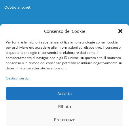
Quotidiano.net
Informazioni
Consenso dei Cookie
Regolamento
Per fornire le migliori esperienze, utilizziamo tecnologie come i cookie
per archiviare e/o accedere alle informazioni sul dispositivo. Il consenso
Help desk
a queste tecnologie ci consentirà di elaborare dati come il
comportamento di navigazione o gli ID univoci su questo sito. Il mancato
Guida rapida
consenso o la revoca del consenso potrebbero influire negativamente su
determinate caratteristiche e funzioni.
Richiesta di inserimento nuova scuola
Gestisci servizi
adesioni@osservatorionline.it
Accetta
Privacy
Rifiuta
Cookies
Preferenze