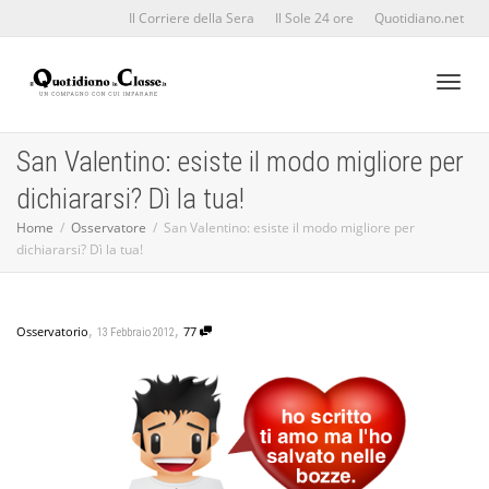
Il Corriere della Sera
Il Sole 24 ore
Quotidiano.net
Toggl
San Valentino: esiste il modo migliore per
dichiararsi? Dì la tua!
naviga
Home
Osservatore
San Valentino: esiste il modo migliore per
dichiararsi? Dì la tua!
,
,
Osservatorio
77
13 Febbraio 2012