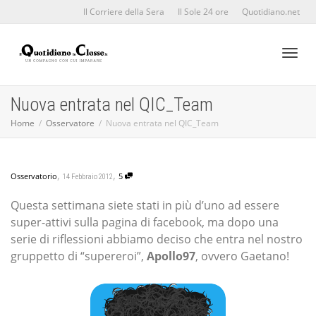
Il Corriere della Sera
Il Sole 24 ore
Quotidiano.net
Toggl
Nuova entrata nel QIC_Team
Home
Osservatore
Nuova entrata nel QIC_Team
naviga
,
,
Osservatorio
5
14 Febbraio 2012
Questa settimana siete stati in più d’uno ad essere
super-attivi sulla pagina di facebook, ma dopo una
serie di riflessioni abbiamo deciso che entra nel nostro
gruppetto di “supereroi”,
Apollo97
, ovvero Gaetano!