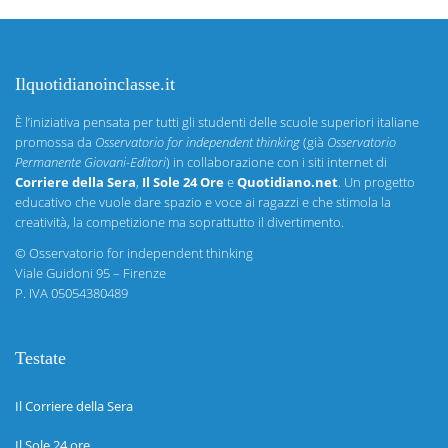
Ilquotidianoinclasse.it
È l’iniziativa pensata per tutti gli studenti delle scuole superiori italiane
promossa da
Osservatorio for independent thinking
(già
Osservatorio
Permanente Giovani-Editori
) in collaborazione con i siti internet di
Corriere della Sera
,
Il Sole 24 Ore
e
Quotidiano.net
. Un progetto
educativo che vuole dare spazio e voce ai ragazzi e che stimola la
creatività, la competizione ma soprattutto il divertimento.
©
Osservatorio for independent thinking
Viale Guidoni 95 – Firenze
P. IVA 05054380489
Testate
Il Corriere della Sera
Il Sole 24 ore