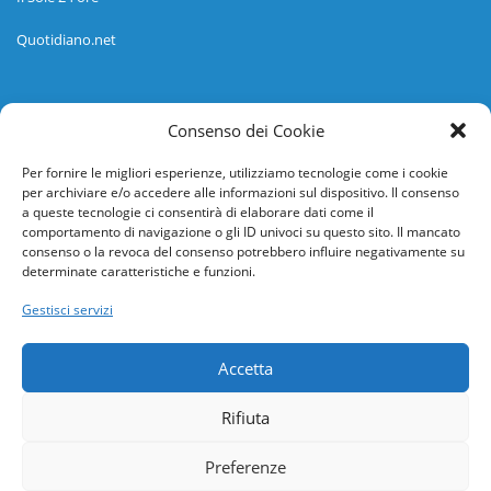
Quotidiano.net
Informazioni
Consenso dei Cookie
Regolamento
Per fornire le migliori esperienze, utilizziamo tecnologie come i cookie
per archiviare e/o accedere alle informazioni sul dispositivo. Il consenso
Help desk
a queste tecnologie ci consentirà di elaborare dati come il
comportamento di navigazione o gli ID univoci su questo sito. Il mancato
Guida rapida
consenso o la revoca del consenso potrebbero influire negativamente su
determinate caratteristiche e funzioni.
Richiesta di inserimento nuova scuola
Gestisci servizi
adesioni@osservatorionline.it
Accetta
Privacy
Rifiuta
Cookies
Preferenze