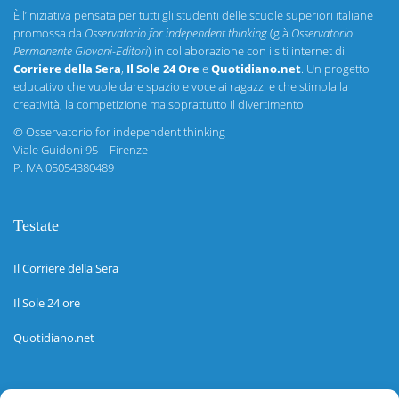
È l’iniziativa pensata per tutti gli studenti delle scuole superiori italiane
promossa da
Osservatorio for independent thinking
(già
Osservatorio
Permanente Giovani-Editori
) in collaborazione con i siti internet di
Corriere della Sera
,
Il Sole 24 Ore
e
Quotidiano.net
. Un progetto
educativo che vuole dare spazio e voce ai ragazzi e che stimola la
creatività, la competizione ma soprattutto il divertimento.
©
Osservatorio for independent thinking
Viale Guidoni 95 – Firenze
P. IVA 05054380489
Testate
Il Corriere della Sera
Il Sole 24 ore
Quotidiano.net
Informazioni