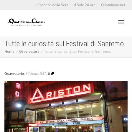
Il Corriere della Sera
Il Sole 24 ore
Quotidiano.net
Toggl
Tutte le curiosità sul Festival di Sanremo.
Home
Osservatore
Tutte le curiosità sul Festival di Sanremo.
naviga
,
,
Osservatorio
0
9 Febbraio 2017