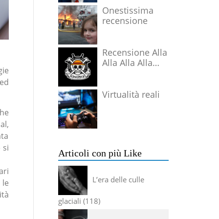
Onestissima
recensione
Recensione Alla
Alla Alla Alla
gie
Alla Alla Alla
 ed
Virtualità reali
che
al,
ata
 si
Articoli con più Like
ari
L’era delle culle
 le
ità
glaciali
118