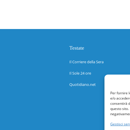
Testate
Il Corriere della Sera
Il Sole 24 ore
Quotidiano.net
Per fornire 
e/o accedere
consentirà d
questo sito.
negativament
Gestisci serv