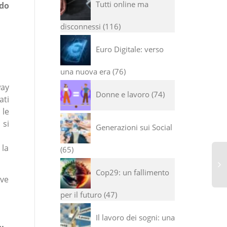
Tutti online ma
ndo
disconnessi
116
Euro Digitale: verso
una nuova era
76
way
Donne e lavoro
74
ati
 le
 si
Generazioni sui Social
 la
65
Cop29: un fallimento
ove
per il futuro
47
Il lavoro dei sogni: una