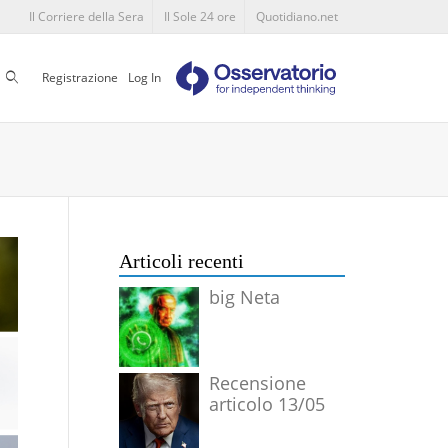
Il Corriere della Sera
Il Sole 24 ore
Quotidiano.net
Cerca
Registrazione
Log In
Articoli recenti
big Neta
Recensione
articolo 13/05