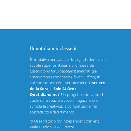
Ilquotidianoinclasse.it
È l’iniziativa pensata per tutti gli studenti delle
scuole superiori italiane promossa da
Osservatorio for independent thinking
(già
Osservatorio Permanente Giovani-Editori
) in
collaborazione con i siti internet di
Corriere
della Sera
,
Il Sole 24 Ore
e
Quotidiano.net
. Un progetto educativo che
vuole dare spazio e voce ai ragazzi e che
stimola la creatività, la competizione ma
soprattutto il divertimento.
©
Osservatorio for independent thinking
Viale Guidoni 95 – Firenze