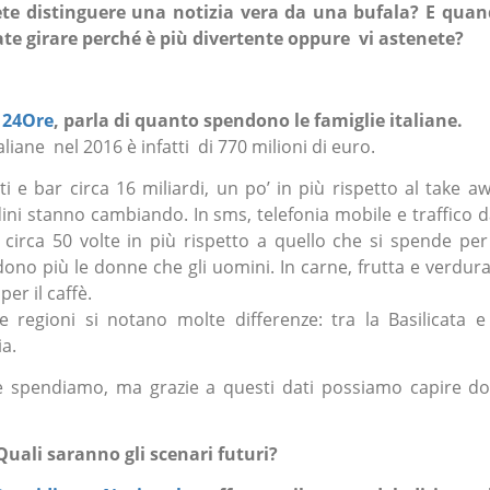
pete distinguere una notizia vera da una bufala? E qua
ate girare perché è più divertente oppure vi astenete?
 24Ore
, parla di quanto spendono le famiglie italiane.
aliane nel 2016 è infatti di 770 milioni di euro.
i e bar circa 16 miliardi, un po’ in più rispetto al take a
dini stanno cambiando. In sms, telefonia mobile e traffico d
circa 50 volte in più rispetto a quello che si spende per
ndono più le donne che gli uomini. In carne, frutta e verdura
er il caffè.
e regioni si notano molte differenze: tra la Basilicata e
ia.
e spendiamo, ma grazie a questi dati possiamo capire d
uali saranno gli scenari futuri?