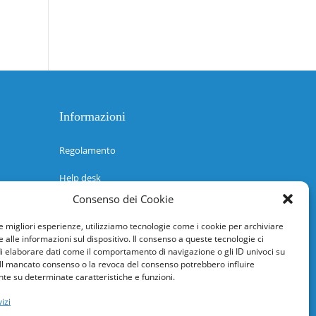
Informazioni
Regolamento
Help desk
Consenso dei Cookie
Guida rapida
le migliori esperienze, utilizziamo tecnologie come i cookie per archiviare
Richiesta di inserimento nuova scuola
 alle informazioni sul dispositivo. Il consenso a queste tecnologie ci
i elaborare dati come il comportamento di navigazione o gli ID univoci su
adesioni@osservatorionline.it
 Il mancato consenso o la revoca del consenso potrebbero influire
e su determinate caratteristiche e funzioni.
Privacy
izi
Cookies