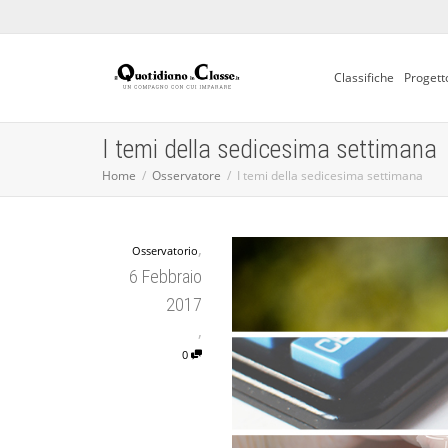
Classifiche
Progett
I temi della sedicesima settimana
Home
Osservatore
I temi della sedicesima settimana
,
Osservatorio
6 Febbraio
2017
,
0