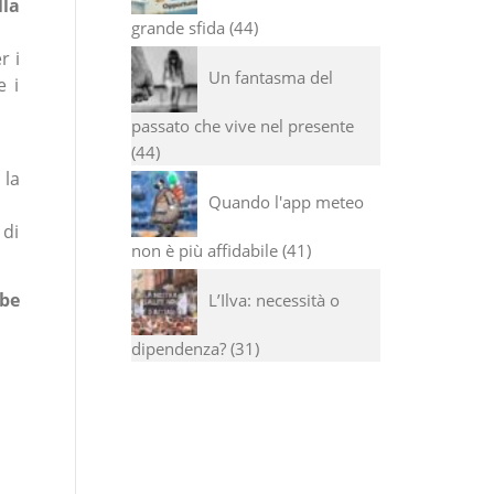
lla
grande sfida
44
r i
Un fantasma del
e i
passato che vive nel presente
44
 la
Quando l'app meteo
 di
non è più affidabile
41
bbe
L’Ilva: necessità o
dipendenza?
31