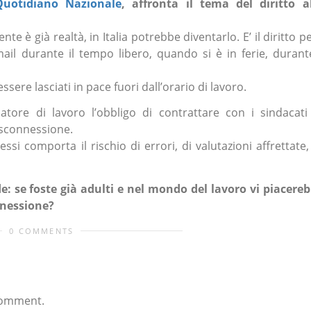
Quotidiano Nazionale
, affronta il tema del diritto a
te è già realtà, in Italia potrebbe diventarlo. E’ il diritto pe
mail durante il tempo libero, quando si è in ferie, durant
essere lasciati in pace fuori dall’orario di lavoro.
datore di lavoro l’obbligo di contrattare con i sindacati
disconnessione.
i comporta il rischio di errori, di valutazioni affrettate,
e: se foste già adulti e nel mondo del lavoro vi piacere
onnessione?
0 COMMENTS
comment.