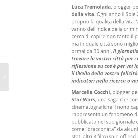
Luca Tremolada
, blogger p
della vita
. Ogni anno Il Sole 
proprio la qualità della vit
vanno dell’indice della crimin
cerca di capire non tanto i
ma in quale città sono miglior
ormai da 30 anni.
Il giornali
trovare la vostra città per 
riflessione su cos’è per voi 
il livello della vostra felici
indicatori nella ricerca o vo
Marcella Cocchi
, blogger per
Star Wars
, una saga che com
cinematografiche il nono capi
rappresenta un fenomeno di m
pubblicato nel suo giornale c
come “bracconata” da alcuni
stati altri 8 film (spin off e