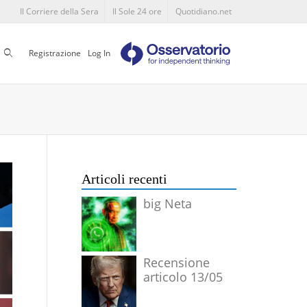
Il Corriere della Sera
Il Sole 24 ore
Quotidiano.net
Cerca
Registrazione
Log In
Articoli recenti
big Neta
Recensione
articolo 13/05