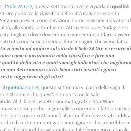
er
Il Sole 24 Ore
, questa settimana invece vi parla di
qualità
24 Ore pubblica la classifica delle città italiane secondo
a. Vengono presi in considerazione numerosissimi indicatori 
alità, alla sanità, all’ambiente. Attraverso quest’indagine si
l posto migliore dove dovremmo o vorremmo andare a vivere
ati tutta una serie di servizi. È un’indagine che viene fatta
sta vi invita ad andare sul sito de Il Sole 24 Ore e cercare di
capire come è posizionata nella classifica e fare una
la qualità della vita e quali sono gli indicatori che migliora
tà in una determinata città. Sono stati inseriti i giusti
rreste suggerirne degli altri?
 il
quotidiano.net
, questa settimana vi parla della saga di
pie 40 anni e che quest’anno porta nelle sale
tolo. Al di là dell’aspetto cinematografico Star Wars
assa come pochi. La giornalista riprende infatti un artico
he riporta quanto 40 anni fa il primo film fosse stato addit
 critici di certo non potevano immaginare che ci sarebbero
sclusi) e che si sarebbe sviluppato un tale fenomeno culturale.