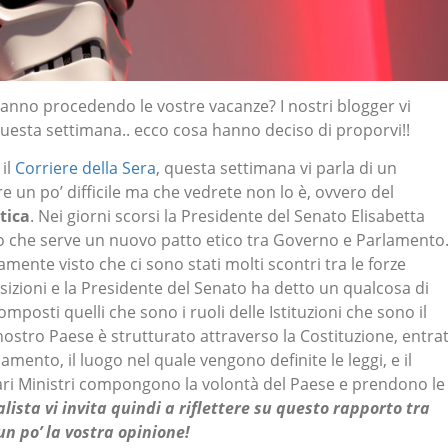
anno procedendo le vostre vacanze? I nostri blogger vi
sta settimana.. ecco cosa hanno deciso di proporvi!!
 il
Corriere della Sera
, questa settimana vi parla di un
un po’ difficile ma che vedrete non lo è, ovvero del
etica
. Nei giorni scorsi la Presidente del Senato Elisabetta
ato che serve un nuovo patto etico tra Governo e Parlamento
amente visto che ci sono stati molti scontri tra le forze
osizioni e la Presidente del Senato ha detto un qualcosa di
posti quelli che sono i ruoli delle Istituzioni che sono il
nostro Paese è strutturato attraverso la Costituzione, entra
amento, il luogo nel quale vengono definite le leggi, e il
ari Ministri compongono la volontà del Paese e prendono le
nalista vi invita quindi a riflettere su questo rapporto tra
un po’ la vostra opinione!