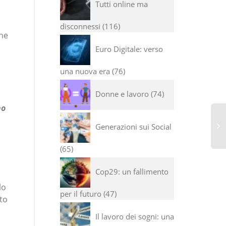
Tutti online ma
disconnessi
116
che
Euro Digitale: verso
una nuova era
76
Donne e lavoro
74
no
Generazioni sui Social
65
I 
qu
Cop29: un fallimento
se
co
lo
per il futuro
47
ato
Il lavoro dei sogni: una