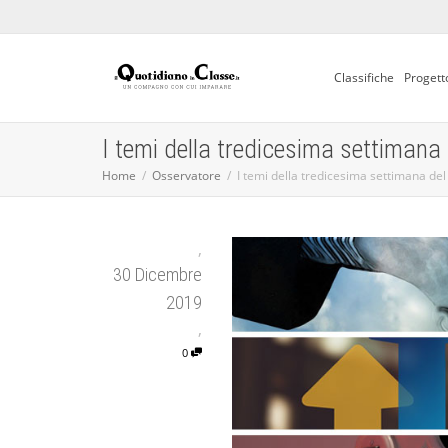
Classifiche
Progett
I temi della tredicesima settimana
Home
Osservatore
I temi della tredicesima settimana del
,
30 Dicembre
2019
,
0