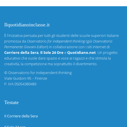
Ilquotidianoinclasse.it
È l’iniziativa pensata per tutti gli studenti delle scuole superiori italiane
promossa da
Osservatorio for independent thinking
(già
Osservatorio
Permanente Giovani-Editori
) in collaborazione con i siti internet di
Corriere della Sera
,
Il Sole 24 Ore
e
Quotidiano.net
. Un progetto
educativo che vuole dare spazio e voce ai ragazzi e che stimola la
creatività, la competizione ma soprattutto il divertimento.
©
Osservatorio for independent thinking
Viale Guidoni 95 – Firenze
P. IVA 05054380489
Testate
Il Corriere della Sera
Il Sole 24 ore