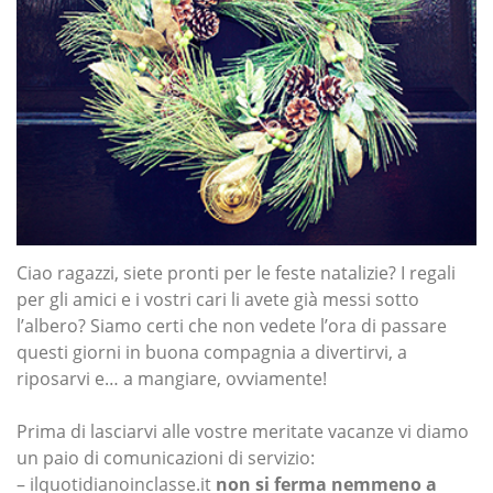
Ciao ragazzi, siete pronti per le feste natalizie? I regali
per gli amici e i vostri cari li avete già messi sotto
l’albero? Siamo certi che non vedete l’ora di passare
questi giorni in buona compagnia a divertirvi, a
riposarvi e… a mangiare, ovviamente!
Prima di lasciarvi alle vostre meritate vacanze vi diamo
un paio di comunicazioni di servizio:
– ilquotidianoinclasse.it
non si ferma nemmeno a