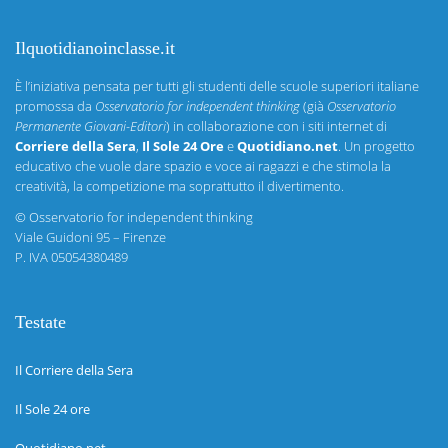
Ilquotidianoinclasse.it
È l’iniziativa pensata per tutti gli studenti delle scuole superiori italiane
promossa da
Osservatorio for independent thinking
(già
Osservatorio
Permanente Giovani-Editori
) in collaborazione con i siti internet di
Corriere della Sera
,
Il Sole 24 Ore
e
Quotidiano.net
. Un progetto
educativo che vuole dare spazio e voce ai ragazzi e che stimola la
creatività, la competizione ma soprattutto il divertimento.
©
Osservatorio for independent thinking
Viale Guidoni 95 – Firenze
P. IVA 05054380489
Testate
Il Corriere della Sera
Il Sole 24 ore
Quotidiano.net