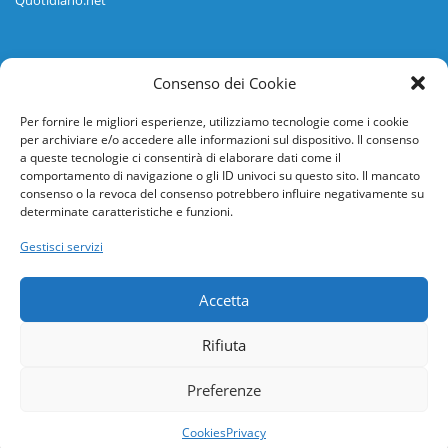
Informazioni
Consenso dei Cookie
Regolamento
Per fornire le migliori esperienze, utilizziamo tecnologie come i cookie
per archiviare e/o accedere alle informazioni sul dispositivo. Il consenso
Help desk
a queste tecnologie ci consentirà di elaborare dati come il
comportamento di navigazione o gli ID univoci su questo sito. Il mancato
Guida rapida
consenso o la revoca del consenso potrebbero influire negativamente su
determinate caratteristiche e funzioni.
Richiesta di inserimento nuova scuola
Gestisci servizi
adesioni@osservatorionline.it
Accetta
Privacy
Rifiuta
Cookies
Preferenze
Cookies
Privacy
Che la forza sia con voi! Darth Vader alle prese con la vita quotidiana
Arriva il Natale, e il 28 dicembre inizia il campionato d'inverno!