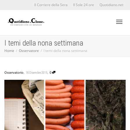
Il Corriere della Sera
Il Sole 24 ore
Quotidiano.net
Toggl
I temi della nona settimana
Home
Osservatore
I temi della nona settimana
naviga
,
,
Osservatorio
0
18 Dicembre 2015