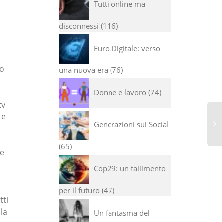
Tutti online ma
disconnessi
116
ì
Euro Digitale: verso
ro
una nuova era
76
Donne e lavoro
74
tv
 e
Generazioni sui Social
65
ne
Cop29: un fallimento
per il futuro
47
tti
ila
Un fantasma del