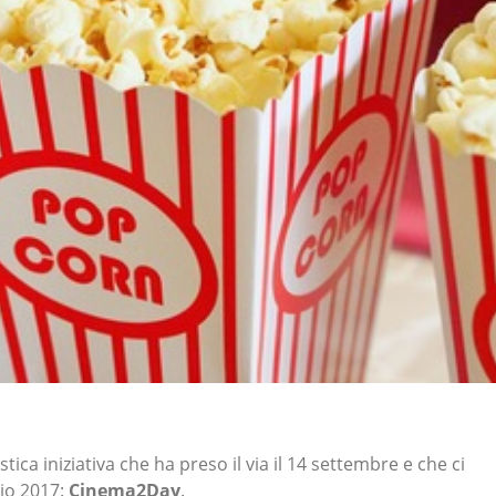
tica iniziativa che ha preso il via il 14 settembre e che ci
io 2017:
Cinema2Day
.