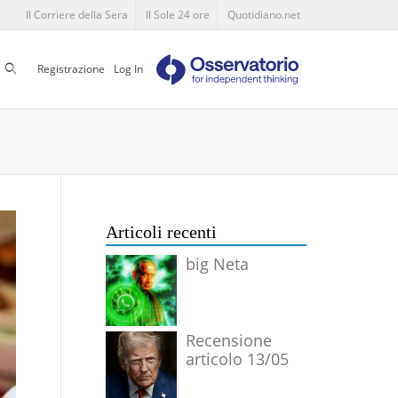
Il Corriere della Sera
Il Sole 24 ore
Quotidiano.net
Cerca
Registrazione
Log In
Articoli recenti
big Neta
Recensione
articolo 13/05