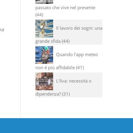
passato che vive nel presente
44
Il lavoro dei sogni: una
na
grande sfida
44
Quando l'app meteo
non è più affidabile
41
L’Ilva: necessità o
dipendenza?
31