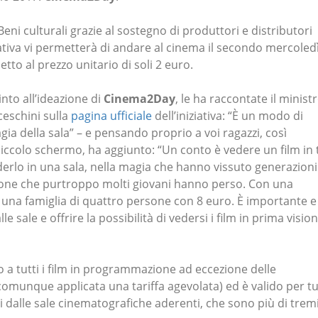
ni culturali grazie al sostegno di produttori e distributori
iativa vi permetterà di andare al cinema il secondo mercoled
etto al prezzo unitario di soli 2 euro.
nto all’ideazione di
Cinema2Day
, le ha raccontate il minist
ceschini sulla
pagina ufficiale
dell’iniziativa: “È un modo di
gia della sala” – e pensando proprio a voi ragazzi, così
piccolo schermo, ha aggiunto: “Un conto è vedere un film in 
derlo in una sala, nella magia che hanno vissuto generazioni
zione che purtroppo molti giovani hanno perso. Con una
 una famiglia di quattro persone con 8 euro. È importante e
e sale e offrire la possibilità di vedersi i film in prima visio
o a tutti i film in programmazione ad eccezione delle
 comunque applicata una tariffa agevolata) ed è valido per tu
sti dalle sale cinematografiche aderenti, che sono più di trem