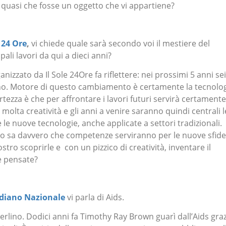
o quasi che fosse un oggetto che vi appartiene?
 24 Ore
,
vi chiede quale sarà secondo voi il mestiere del
pali lavori da qui a dieci anni?
nizzato da Il Sole 24Ore fa riflettere: nei prossimi 5 anni sei
no. Motore di questo cambiamento è certamente la tecnolo
ertezza è che per affrontare i lavori futuri servirà certamente
lta creatività e gli anni a venire saranno quindi centrali l
e le nuove tecnologie, anche applicate a settori tradizionali.
 sa davvero che competenze serviranno per le nuove sfide
tro scoprirle e con un pizzico di creatività, inventare il
e pensate?
diano Nazionale
vi parla di Aids.
 Berlino. Dodici anni fa Timothy Ray Brown guarì dall’Aids gra