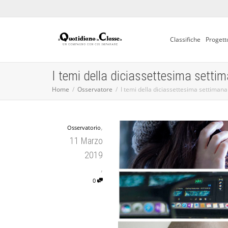
Classifiche
Progett
I temi della diciassettesima setti
Home
Osservatore
I temi della diciassettesima settimana
,
Osservatorio
11 Marzo
2019
,
0