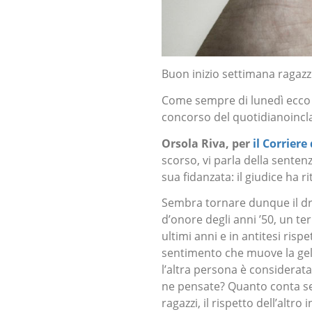
Buon inizio settimana ragazzi
Come sempre di lunedì ecco a 
concorso del quotidianoincla
Orsola Riva
, per
il Corriere
scorso, vi parla dell
a sentenz
sua fidanzata: il giudice ha 
Sembra tornare dunque il dra
d’onore degli anni ’50, un te
ultimi anni e in antitesi risp
sentimento che muove la gelo
l’altra persona è considerata
ne pensate? Quanto conta se
ragazzi, il rispetto dell’altr