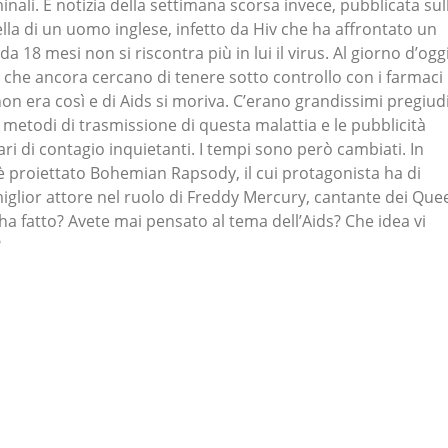
inali. È notizia della settimana scorsa invece, pubblicata sul
uella di un uomo inglese, infetto da Hiv che ha affrontato un
da 18 mesi non si riscontra più in lui il virus. Al giorno d’ogg
e che ancora cercano di tenere sotto controllo con i farmaci
on era così e di Aids si moriva. C’erano grandissimi pregiudi
i metodi di trasmissione di questa malattia e le pubblicità
i di contagio inquietanti. I tempi sono però cambiati. In
 proiettato Bohemian Rapsody, il cui protagonista ha di
iglior attore nel ruolo di Freddy Mercury, cantante dei Que
 ha fatto? Avete mai pensato al tema dell’Aids? Che idea vi
?