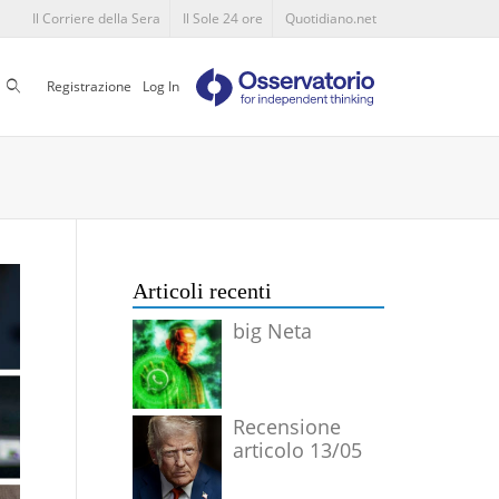
Il Corriere della Sera
Il Sole 24 ore
Quotidiano.net
Cerca
Registrazione
Log In
Articoli recenti
big Neta
Recensione
articolo 13/05