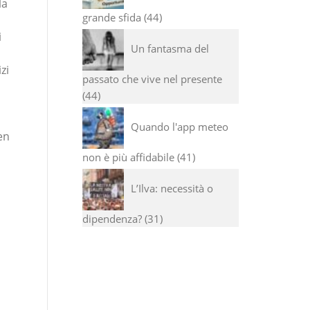
la
I 
di
grande sfida
44
se
i
di
Un fantasma del
zi
passato che vive nel presente
44
Quando l'app meteo
en
non è più affidabile
41
L’Ilva: necessità o
dipendenza?
31