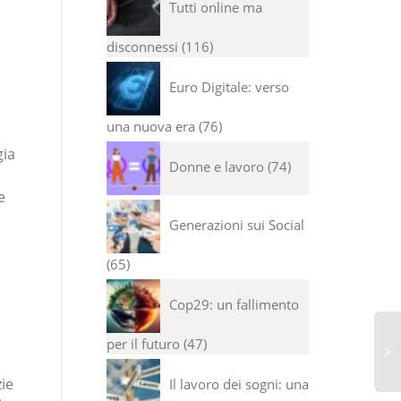
Tutti online ma
disconnessi
116
Euro Digitale: verso
una nuova era
76
gia
Donne e lavoro
74
e
Generazioni sui Social
65
Cop29: un fallimento
per il futuro
47
zie
Il lavoro dei sogni: una