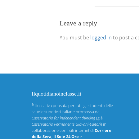
Leave a reply
You must be
logged in
to post a 
Ilquotidianoinclasse.it
È l’iniziativa pensata per tutti gli studenti delle
scuole superiori italiane promossa da
Osservatorio for independent thinking
(già
Osservatorio Permanente Giovani-Editori
) in
collaborazione con i siti internet di
Corriere
della Sera
,
Il Sole 24 Ore
e