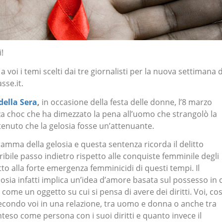
!
voi i temi scelti dai tre giornalisti per la nuova settimana d
sse.it.
 della Sera
,
in occasione della festa delle donne, l’8 marzo
a choc che ha dimezzato la pena all’uomo che strangolò la
ritenuto che la gelosia fosse un’attenuante.
mma della gelosia e questa sentenza ricorda il delitto
rribile passo indietro rispetto alle conquiste femminile degli
etto alla forte emergenza femminicidi di questi tempi. Il
sia infatti implica un’idea d’amore basata sul possesso in 
 come un oggetto su cui si pensa di avere dei diritti. Voi, co
condo voi in una relazione, tra uomo e donna o anche tra
o inteso come persona con i suoi diritti e quanto invece il