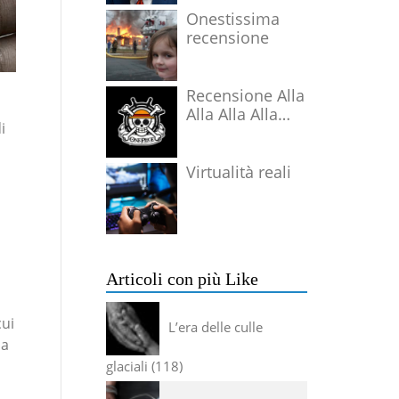
Onestissima
recensione
Recensione Alla
Alla Alla Alla
i
Alla Alla Alla
Virtualità reali
Articoli con più Like
cui
L’era delle culle
sa
glaciali
118