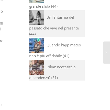
grande sfida
44
mo
Un fantasma del
ni
passato che vive nel presente
i
44
ne
Quando l'app meteo
non è più affidabile
41
L’Ilva: necessità o
dipendenza?
31
o