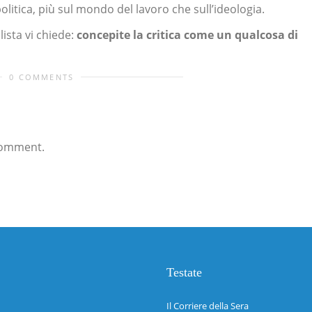
olitica, più sul mondo del lavoro che sull’ideologia.
ista vi chiede:
concepite la critica come un qualcosa di
0 COMMENTS
comment.
Testate
Il Corriere della Sera