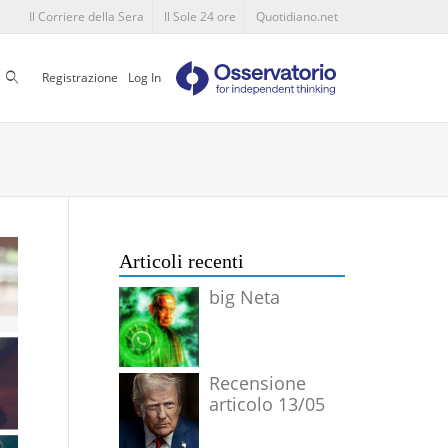
Il Corriere della Sera
Il Sole 24 ore
Quotidiano.net
Cerca
Registrazione
Log In
Articoli recenti
big Neta
Recensione
articolo 13/05