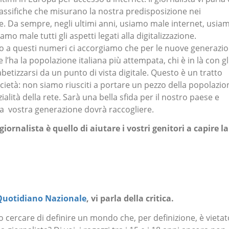
lassifiche che misurano la nostra predisposizione nei
ie. Da sempre, negli ultimi anni, usiamo male internet, usia
o male tutti gli aspetti legati alla digitalizzazione.
 a questi numeri ci accorgiamo che per le nuove generazio
 l’ha la popolazione italiana più attempata, chi è in là con gl
fabetizzarsi da un punto di vista digitale. Questo è un tratto
ocietà: non siamo riusciti a portare un pezzo della popolazio
lità della rete. Sarà una bella sfida per il nostro paese e
la
vostra generazione dovrà raccogliere.
giornalista è quello di aiutare i vostri genitori a capire la
Quotidiano Nazionale
, vi parla della critica.
 cercare di definire un mondo che, per definizione, è vietat