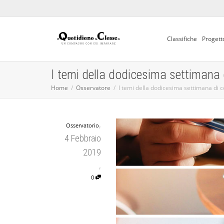
Classifiche
Progett
I temi della dodicesima settimana
Home
Osservatore
I temi della dodicesima settimana di 
,
Osservatorio
4 Febbraio
2019
,
0