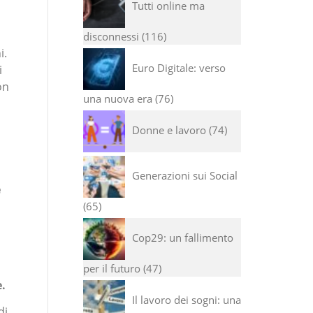
Tutti online ma
disconnessi
116
i.
Euro Digitale: verso
i
on
una nuova era
76
Donne e lavoro
74
Generazioni sui Social
e
65
Cop29: un fallimento
per il futuro
47
e.
Il lavoro dei sogni: una
di