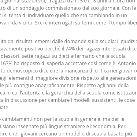
la giornalista? Di voi, i ragazzi tra i 15 e i 18 anni ancora non
tto di un sondaggio commissionato dal suo giornale. Con le
 si tenta di individuare quello che sta cambiando in un
ani da vicino. Si ci è interrogati su temi come il tempo libe
pita dai risultati emersi dalle domande sulla scuola: il giudizi
ivamente positivo perché il 74% dei ragazzi interessati dice
ofessori, sette ragazzi su dieci affermano che la scuola
 e il 67% ha risposto di saperla accettare così come è. Antonio
tuto demoscopico dice che la mancanza di critica nei giovani 
gli elementi di maggiore divisione rispetto alle generazioni
le più contigue anagraficamente. Rispetto agli anni della
 in cui l’autorità e la gerarchia della scuola come istituzio
in discussione per cambiare i modelli sussistenti, le cose
ate.
no cambiamenti non per la scuola in generale, ma per le
i siano insegnate più lingue straniere e l’economia. Per
ire che i giovani cercano un modello di scuola basato più