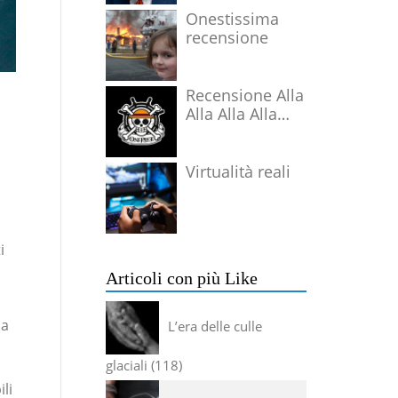
Onestissima
recensione
Recensione Alla
Alla Alla Alla
Alla Alla Alla
Virtualità reali
i
Articoli con più Like
na
L’era delle culle
glaciali
118
li