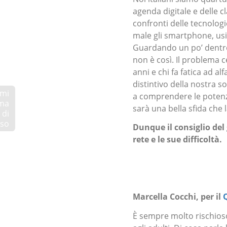
agenda digitale e delle c
confronti delle tecnolog
male gli smartphone, usiam
Guardando un po’ dentro
non è così. Il problema ce
anni e chi fa fatica ad al
distintivo della nostra s
emi
a comprendere le potenzia
ima
sarà una bella sfida che 
 di
rso
Dunque il consiglio del 
rete e le sue difficoltà.
Marcella Cocchi, per il
È sempre molto rischioso