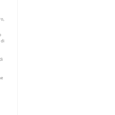
ro,
o
 di
di
ne