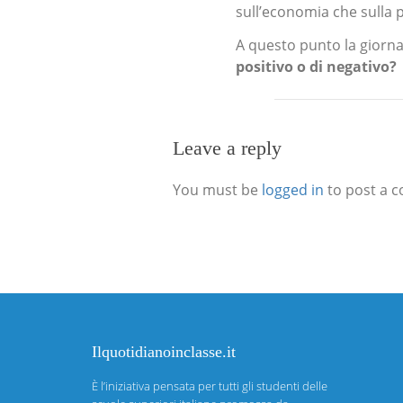
sull’economia che sulla p
A questo punto la giornal
positivo o di negativo?
Leave a reply
You must be
logged in
to post a 
Ilquotidianoinclasse.it
È l’iniziativa pensata per tutti gli studenti delle