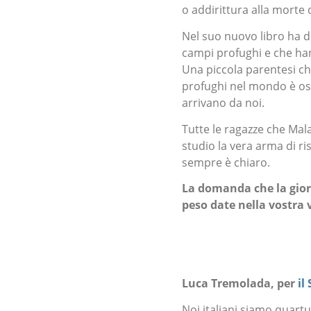
o addirittura alla morte 
Nel suo nuovo libro ha d
campi profughi e che han
Una piccola parentesi che 
profughi nel mondo è osp
arrivano da noi.
Tutte le ragazze che Mal
studio la vera arma di r
sempre è chiaro.
La domanda che la gior
peso date nella vostra v
Luca Tremolada, per
il
Noi italiani siamo quartul