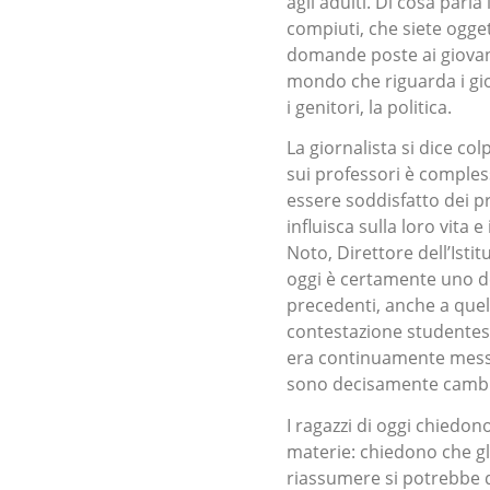
agli adulti. Di cosa parla 
compiuti, che siete ogge
domande poste ai giovani
mondo che riguarda i giov
i genitori, la politica.
La giornalista si dice col
sui professori è compless
essere soddisfatto dei pr
influisca sulla loro vita
Noto, Direttore dell’Isti
oggi è certamente uno de
precedenti, anche a quel
contestazione studentesca
era continuamente messa 
sono decisamente cambi
I ragazzi di oggi chiedo
materie: chiedono che gl
riassumere si potrebbe d