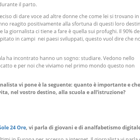
durante il parto.
eciso di dare voce ad altre donne che come lei si trovano in
no reagito positivamente alla sfortuna di questi loro destin
la giornalista ci tiene a fare è quella sui profughi. Il 90% de
itato in campi nei paesi sviluppati, questo vuol dire che n
ala ha incontrato hanno un sogno: studiare. Vedono nello
iscatto e per noi che viviamo nel primo mondo questo non
nalista vi pone è la seguente: quanto è importante e ch
ita, nel vostro destino, alla scuola e all’istruzione?
 Sole 24 Ore
, vi parla di giovani e di analfabetismo digital
timi in Europa per accesso a internet. Il giornalista vi parla 