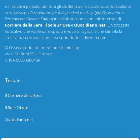
È l’iniziativa pensata per tutti gli studenti delle scuole superiori italiane
promossa da
Osservatorio for independent thinking
(già
Osservatorio
Permanente Giovani-Editori
) in collaborazione con i siti internet di
Corriere della Sera
,
Il Sole 24 Ore
e
Quotidiano.net
. Un progetto
educativo che vuole dare spazio e voce ai ragazzi e che stimola la
creatività, la competizione ma soprattutto il divertimento.
©
Osservatorio for independent thinking
Viale Guidoni 95 – Firenze
P. IVA 05054380489
Testate
Il Corriere della Sera
Il Sole 24 ore
Quotidiano.net
Informazioni