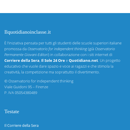
Ilquotidianoinclasse.it
È l’iniziativa pensata per tutti gli studenti delle scuole superiori italiane
promossa da
Osservatorio for independent thinking
(già
Osservatorio
Permanente Giovani-Editori
) in collaborazione con i siti internet di
Corriere della Sera
,
Il Sole 24 Ore
e
Quotidiano.net
. Un progetto
educativo che vuole dare spazio e voce ai ragazzi e che stimola la
creatività, la competizione ma soprattutto il divertimento.
©
Osservatorio for independent thinking
Viale Guidoni 95 – Firenze
P. IVA 05054380489
Testate
Il Corriere della Sera