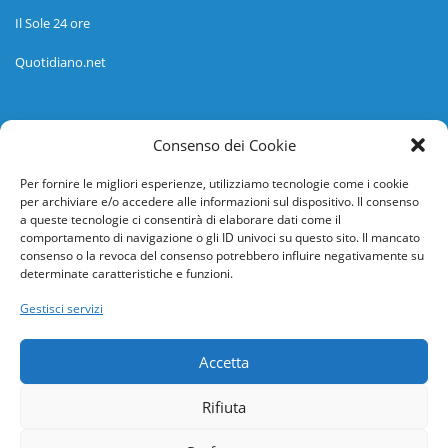
Il Sole 24 ore
Quotidiano.net
Informazioni
Consenso dei Cookie
Regolamento
Per fornire le migliori esperienze, utilizziamo tecnologie come i cookie
per archiviare e/o accedere alle informazioni sul dispositivo. Il consenso
Help desk
a queste tecnologie ci consentirà di elaborare dati come il
comportamento di navigazione o gli ID univoci su questo sito. Il mancato
Guida rapida
consenso o la revoca del consenso potrebbero influire negativamente su
determinate caratteristiche e funzioni.
Richiesta di inserimento nuova scuola
Gestisci servizi
adesioni@osservatorionline.it
Accetta
Privacy
Rifiuta
Cookies