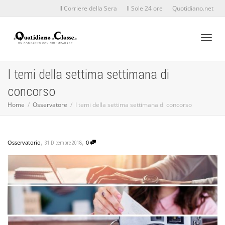
Il Corriere della Sera
Il Sole 24 ore
Quotidiano.net
Toggl
I temi della settima settimana di
concorso
naviga
Home
Osservatore
I temi della settima settimana di concorso
,
,
Osservatorio
0
31 Dicembre 2018