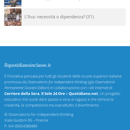
L’Ilva: necessità o dipendenza?
31
Ilquotidianoinclasse.it
È l’iniziativa pensata per tutti gli studenti delle scuole superiori italiane
promossa da
Osservatorio for independent thinking
(già
Osservatorio
Permanente Giovani-Editori
) in collaborazione con i siti internet di
Corriere della Sera
,
Il Sole 24 Ore
e
Quotidiano.net
. Un progetto
educativo che vuole dare spazio e voce ai ragazzi e che stimola la
creatività, la competizione ma soprattutto il divertimento.
©
Osservatorio for independent thinking
Viale Guidoni 95 – Firenze
P. IVA 05054380489