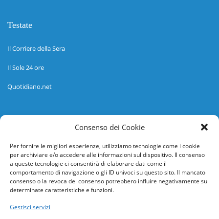
Testate
Il Corriere della Sera
Il Sole 24 ore
Quotidiano.net
Informazioni
Consenso dei Cookie
Regolamento
Per fornire le migliori esperienze, utilizziamo tecnologie come i cookie
per archiviare e/o accedere alle informazioni sul dispositivo. Il consenso
Help desk
a queste tecnologie ci consentirà di elaborare dati come il
comportamento di navigazione o gli ID univoci su questo sito. Il mancato
Guida rapida
consenso o la revoca del consenso potrebbero influire negativamente su
determinate caratteristiche e funzioni.
Richiesta di inserimento nuova scuola
Gestisci servizi
adesioni@osservatorionline.it