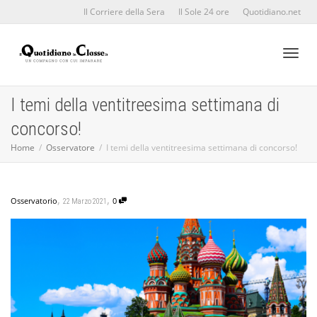
Il Corriere della Sera
Il Sole 24 ore
Quotidiano.net
Toggl
I temi della ventitreesima settimana di
concorso!
naviga
Home
Osservatore
I temi della ventitreesima settimana di concorso!
,
,
Osservatorio
0
22 Marzo 2021