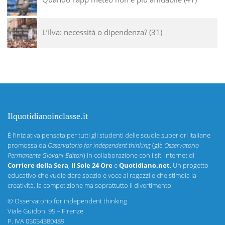
L’Ilva: necessità o dipendenza?
31
Ilquotidianoinclasse.it
È l’iniziativa pensata per tutti gli studenti delle scuole superiori italiane
promossa da
Osservatorio for independent thinking
(già
Osservatorio
Permanente Giovani-Editori
) in collaborazione con i siti internet di
Corriere della Sera
,
Il Sole 24 Ore
e
Quotidiano.net
. Un progetto
educativo che vuole dare spazio e voce ai ragazzi e che stimola la
creatività, la competizione ma soprattutto il divertimento.
©
Osservatorio for independent thinking
Viale Guidoni 95 – Firenze
P. IVA 05054380489