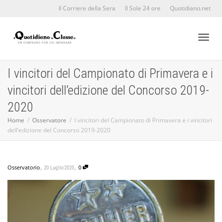
Il Corriere della Sera
Il Sole 24 ore
Quotidiano.net
Toggl
I vincitori del Campionato di Primavera e i
vincitori dell’edizione del Concorso 2019-
naviga
2020
Home
Osservatore
I vincitori del Campionato di Primavera e i vincitori
dell’edizione del Concorso 2019-2020
,
,
Osservatorio
0
20 Luglio 2020