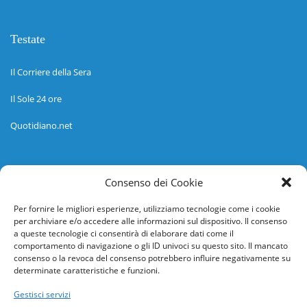
Testate
Il Corriere della Sera
Il Sole 24 ore
Quotidiano.net
Informazioni
Consenso dei Cookie
Regolamento
Per fornire le migliori esperienze, utilizziamo tecnologie come i cookie
per archiviare e/o accedere alle informazioni sul dispositivo. Il consenso
Help desk
a queste tecnologie ci consentirà di elaborare dati come il
comportamento di navigazione o gli ID univoci su questo sito. Il mancato
Guida rapida
consenso o la revoca del consenso potrebbero influire negativamente su
determinate caratteristiche e funzioni.
Richiesta di inserimento nuova scuola
Gestisci servizi