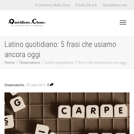
Il Corriere della Sera
Il Sole 24 ore
Quotidiano.net
Toggl
Latino quotidiano: 5 frasi che usiamo
ancora oggi
naviga
Home
Osservatore
Latino quotidiano: 5 frasi che usiamo ancora oggi
,
,
Osservatorio
0
30 Luglio 2015