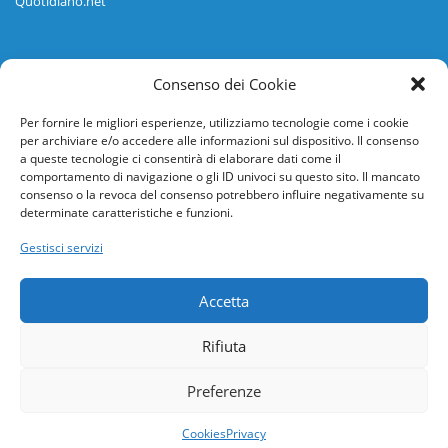
Quotidiano.net
Informazioni
Consenso dei Cookie
Regolamento
Per fornire le migliori esperienze, utilizziamo tecnologie come i cookie
per archiviare e/o accedere alle informazioni sul dispositivo. Il consenso
Help desk
a queste tecnologie ci consentirà di elaborare dati come il
comportamento di navigazione o gli ID univoci su questo sito. Il mancato
Guida rapida
consenso o la revoca del consenso potrebbero influire negativamente su
determinate caratteristiche e funzioni.
Richiesta di inserimento nuova scuola
Gestisci servizi
adesioni@osservatorionline.it
Accetta
Privacy
Rifiuta
Cookies
Preferenze
Cookies
Privacy
Quali sono le capitali dei cibi secondo Instagram? Lo scopriamo con una mappa
I più bei libri di viaggio per la tua estate