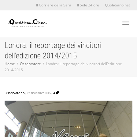
Il Corriere della Sera
Il Sole 24 ore
Quotidiano.net
Toggl
Londra: il reportage dei vincitori
dell’edizione 2014/2015
naviga
Home
Osservatore
Londra: il reportage dei vincitori dell’edizione
2014/2015
,
,
Osservatorio
4
26 Novembre 2015