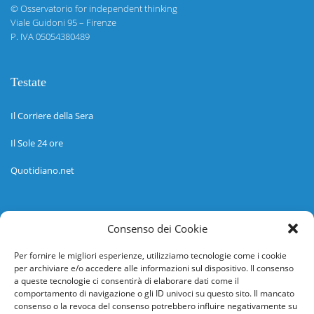
©
Osservatorio for independent thinking
Viale Guidoni 95 – Firenze
P. IVA 05054380489
Testate
Il Corriere della Sera
Il Sole 24 ore
Quotidiano.net
Informazioni
Consenso dei Cookie
Regolamento
Per fornire le migliori esperienze, utilizziamo tecnologie come i cookie
per archiviare e/o accedere alle informazioni sul dispositivo. Il consenso
Help desk
a queste tecnologie ci consentirà di elaborare dati come il
comportamento di navigazione o gli ID univoci su questo sito. Il mancato
Guida rapida
consenso o la revoca del consenso potrebbero influire negativamente su