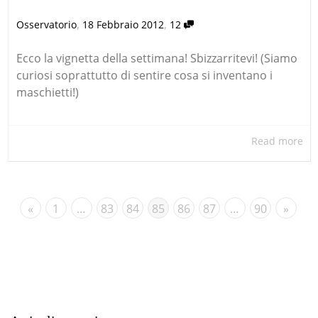
,
,
Osservatorio
18 Febbraio 2012
12
Ecco la vignetta della settimana! Sbizzarritevi! (Siamo
curiosi soprattutto di sentire cosa si inventano i
maschietti!)
Read more
«
1
…
83
84
85
86
87
…
90
»