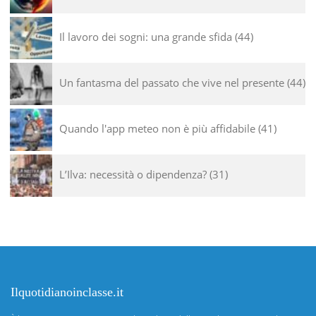
Il lavoro dei sogni: una grande sfida
44
Un fantasma del passato che vive nel presente
44
Quando l'app meteo non è più affidabile
41
L’Ilva: necessità o dipendenza?
31
Ilquotidianoinclasse.it