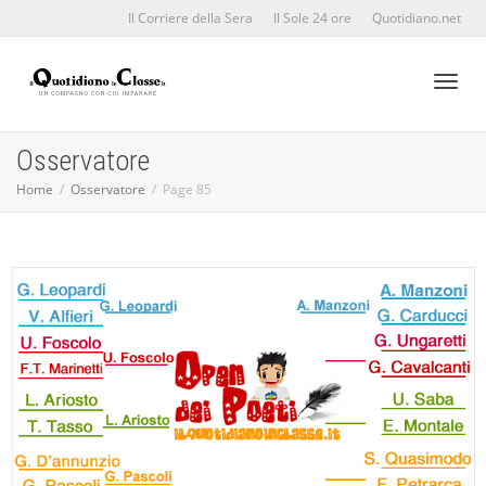
Il Corriere della Sera
Il Sole 24 ore
Quotidiano.net
Toggl
Osservatore
Home
Osservatore
Page 85
naviga