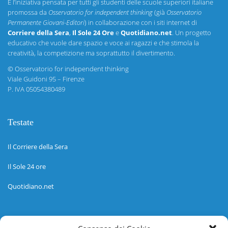
È l’iniziativa pensata per tutti gli studenti delle scuole superiori italiane
promossa da
Osservatorio for independent thinking
(già
Osservatorio
Permanente Giovani-Editori
) in collaborazione con i siti internet di
Corriere della Sera
,
Il Sole 24 Ore
e
Quotidiano.net
. Un progetto
educativo che vuole dare spazio e voce ai ragazzi e che stimola la
creatività, la competizione ma soprattutto il divertimento.
©
Osservatorio for independent thinking
Viale Guidoni 95 – Firenze
P. IVA 05054380489
Testate
Il Corriere della Sera
Il Sole 24 ore
Quotidiano.net
Informazioni