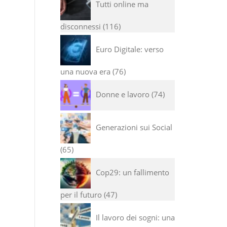
Tutti online ma
disconnessi
116
i
Euro Digitale: verso
una nuova era
76
Donne e lavoro
74
Generazioni sui Social
65
Cop29: un fallimento
per il futuro
47
Il lavoro dei sogni: una