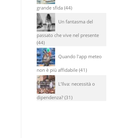
grande sfida
44
Un fantasma del
passato che vive nel presente
44
Quando l'app meteo
non è più affidabile
41
L’Ilva: necessità o
dipendenza?
31