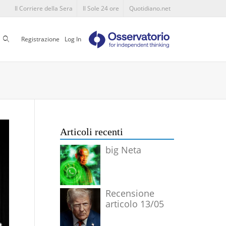
Il Corriere della Sera
Il Sole 24 ore
Quotidiano.net
Cerca
Registrazione
Log In
Articoli recenti
big Neta
Recensione
articolo 13/05