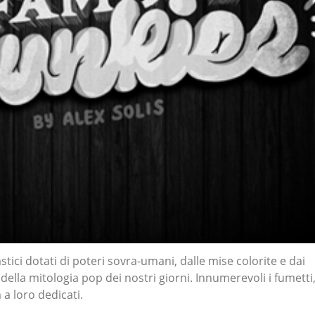
stici dotati di poteri sovra-umani, dalle mise colorite e dai
della mitologia pop dei nostri giorni. Innumerevoli i fumetti,
 a loro dedicati.