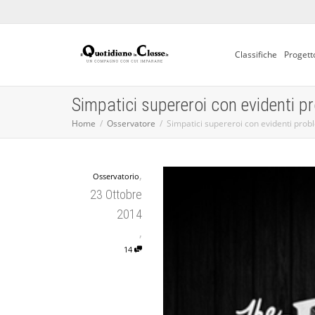
Classifiche
Progett
Simpatici supereroi con evidenti p
Home
Osservatore
Simpatici supereroi con evidenti prob
,
Osservatorio
23 Ottobre
2014
,
14