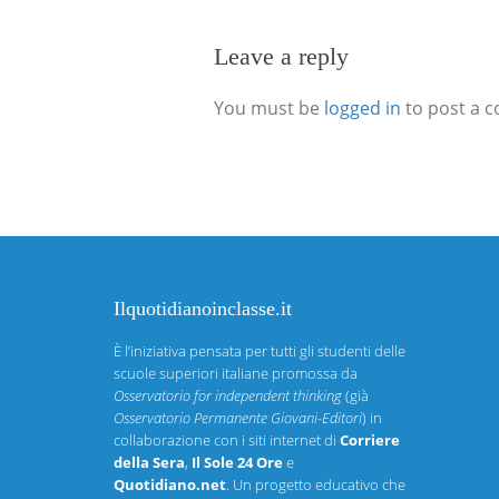
Leave a reply
You must be
logged in
to post a 
Ilquotidianoinclasse.it
È l’iniziativa pensata per tutti gli studenti delle
scuole superiori italiane promossa da
Osservatorio for independent thinking
(già
Osservatorio Permanente Giovani-Editori
) in
collaborazione con i siti internet di
Corriere
della Sera
,
Il Sole 24 Ore
e
Quotidiano.net
. Un progetto educativo che