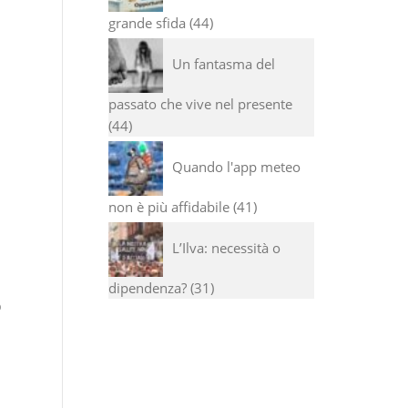
grande sfida
44
Un fantasma del
passato che vive nel presente
44
Quando l'app meteo
non è più affidabile
41
L’Ilva: necessità o
dipendenza?
31
o