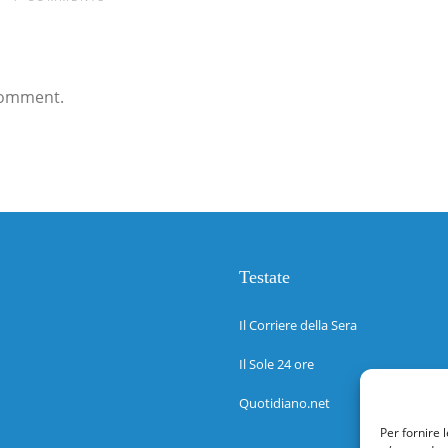
comment.
Testate
Il Corriere della Sera
Il Sole 24 ore
Quotidiano.net
Per fornire 