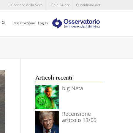
Il Corriere della Sera
Il Sole 24 ore
Quotidiano.net
Cerca
Registrazione
Log In
Articoli recenti
big Neta
Recensione
articolo 13/05