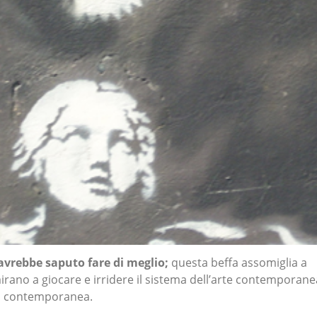
 avrebbe saputo fare di meglio;
questa beffa assomiglia a
irano a giocare e irridere il sistema dell’arte contemporane
tà contemporanea.