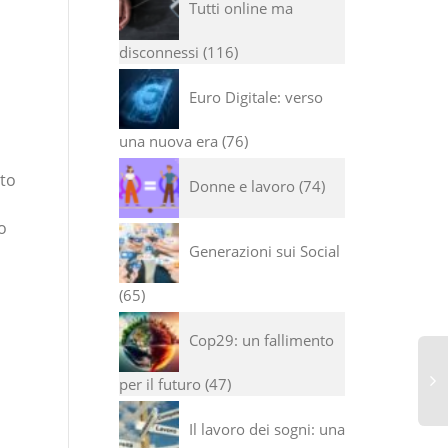
Tutti online ma
disconnessi
116
Euro Digitale: verso
una nuova era
76
oto
Donne e lavoro
74
o
Generazioni sui Social
65
Cop29: un fallimento
per il futuro
47
Il lavoro dei sogni: una