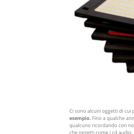
Ci sono alcuni oggetti di cu
esempio.
Fino a qualche ann
qualcuno ricordando con nost
che oggetti come i cd audio, 