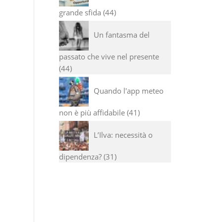
grande sfida
44
Un fantasma del
passato che vive nel presente
44
Quando l'app meteo
non è più affidabile
41
L’Ilva: necessità o
dipendenza?
31