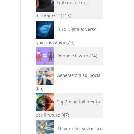
Tutti online ma
disconnessi
116
Euro Digitale: verso
una nuova era
76
Donne e lavoro
74
Generazioni sui Social
65
Cop29: un fallimento
per il futuro
47
Il lavoro dei sogni: una