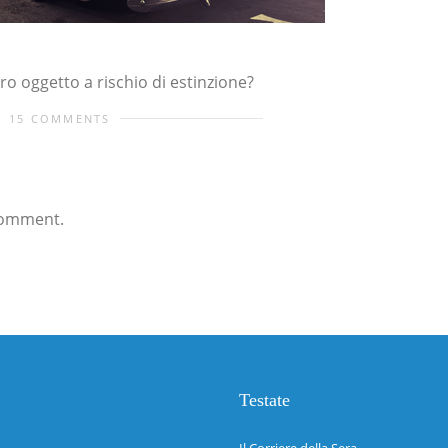
ro oggetto a rischio di estinzione?
15 COMMENTS
comment.
Testate
Il Corriere della Sera