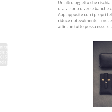
Un altro oggetto che rischia 
ora vi sono diverse banche ch
App apposite con i propri tele
riduce notevolmente la nece
affinché tutto possa essere p
imi temi
edizione
2015 de
nclasse