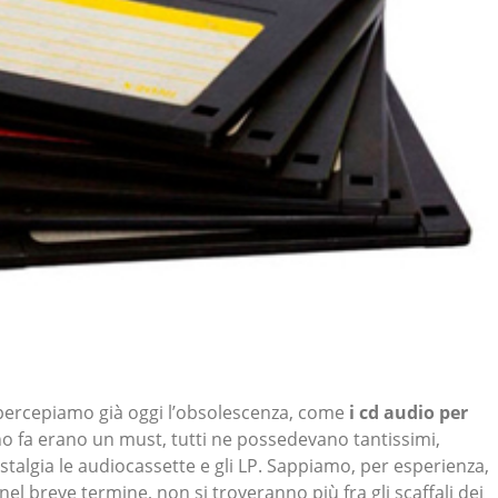
i percepiamo già oggi l’obsolescenza, come
i cd audio per
o fa erano un must, tutti ne possedevano tantissimi,
algia le audiocassette e gli LP. Sappiamo, per esperienza,
nel breve termine, non si troveranno più fra gli scaffali dei