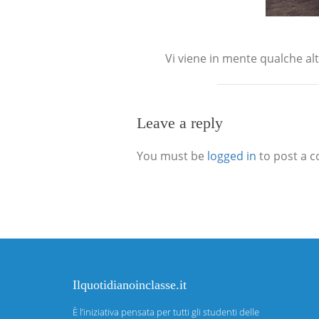
Vi viene in mente qualche alt
Leave a reply
You must be
logged in
to post a 
Ilquotidianoinclasse.it
È l’iniziativa pensata per tutti gli studenti delle