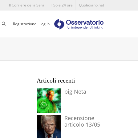
Il Corriere della Sera
Il Sole 24 ore
Quotidiano.net
Cerca
Registrazione
Log In
Articoli recenti
big Neta
Recensione
articolo 13/05