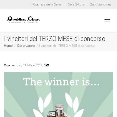
Il Corriere della Sera
Il Sole 24 ore
Quotidiano.net
Toggl
I vincitori del TERZO MESE di concorso
Home
Osservatore
I vincitori del TERZO MESE di concorso
naviga
,
,
Osservatorio
0
13 Febbraio 2015