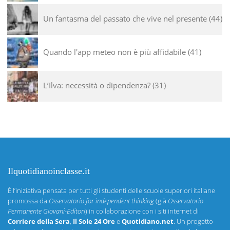
Un fantasma del passato che vive nel presente
44
Quando l'app meteo non è più affidabile
41
L’Ilva: necessità o dipendenza?
31
Ilquotidianoinclasse.it
È l’iniziativa pensata per tutti gli studenti delle scuole superiori italiane
promossa da
Osservatorio for independent thinking
(già
Osservatorio
Permanente Giovani-Editori
) in collaborazione con i siti internet di
Corriere della Sera
,
Il Sole 24 Ore
e
Quotidiano.net
. Un progetto