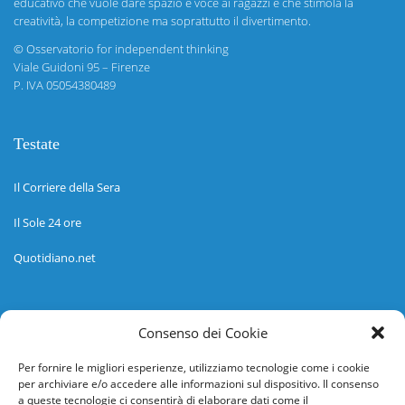
educativo che vuole dare spazio e voce ai ragazzi e che stimola la
creatività, la competizione ma soprattutto il divertimento.
©
Osservatorio for independent thinking
Viale Guidoni 95 – Firenze
P. IVA 05054380489
Testate
Il Corriere della Sera
Il Sole 24 ore
Quotidiano.net
Informazioni
Consenso dei Cookie
Regolamento
Per fornire le migliori esperienze, utilizziamo tecnologie come i cookie
per archiviare e/o accedere alle informazioni sul dispositivo. Il consenso
Help desk
a queste tecnologie ci consentirà di elaborare dati come il