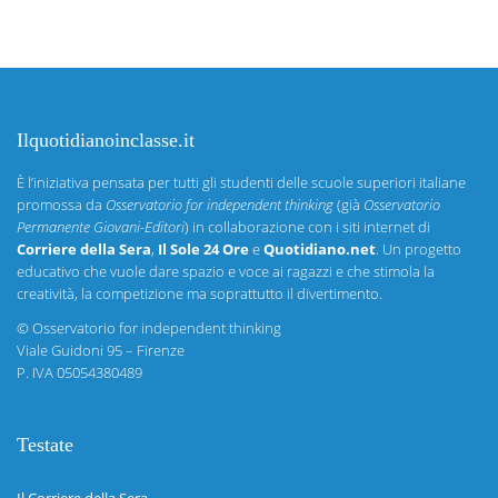
Ilquotidianoinclasse.it
È l’iniziativa pensata per tutti gli studenti delle scuole superiori italiane
promossa da
Osservatorio for independent thinking
(già
Osservatorio
Permanente Giovani-Editori
) in collaborazione con i siti internet di
Corriere della Sera
,
Il Sole 24 Ore
e
Quotidiano.net
. Un progetto
educativo che vuole dare spazio e voce ai ragazzi e che stimola la
creatività, la competizione ma soprattutto il divertimento.
©
Osservatorio for independent thinking
Viale Guidoni 95 – Firenze
P. IVA 05054380489
Testate
Il Corriere della Sera