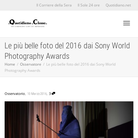
Il Corriere della Sera
Il Sole 24 ore
Quotidiano.net
Toggl
Le più belle foto del 2016 dai Sony World
Photography Awards
naviga
Home
Osservatore
Le più belle foto del 2016 dai Sony World
Photography Awards
,
,
Osservatorio
3
10 Marzo 2016