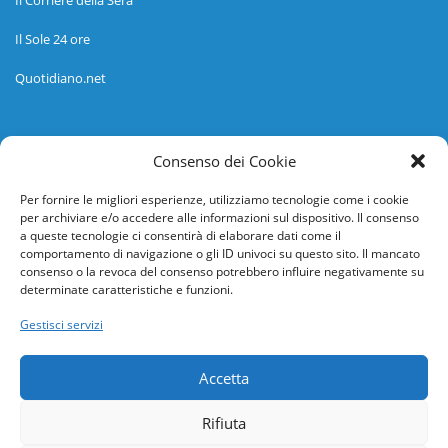
Il Sole 24 ore
Quotidiano.net
Informazioni
Consenso dei Cookie
Regolamento
Per fornire le migliori esperienze, utilizziamo tecnologie come i cookie
per archiviare e/o accedere alle informazioni sul dispositivo. Il consenso
Help desk
a queste tecnologie ci consentirà di elaborare dati come il
comportamento di navigazione o gli ID univoci su questo sito. Il mancato
Guida rapida
consenso o la revoca del consenso potrebbero influire negativamente su
determinate caratteristiche e funzioni.
Richiesta di inserimento nuova scuola
Gestisci servizi
adesioni@osservatorionline.it
Accetta
Privacy
Rifiuta
Cookies