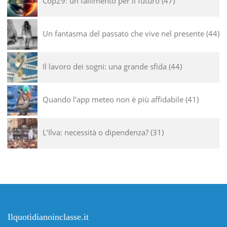
Cop29: un fallimento per il futuro
47
Un fantasma del passato che vive nel presente
44
Il lavoro dei sogni: una grande sfida
44
Quando l'app meteo non è più affidabile
41
L’Ilva: necessità o dipendenza?
31
Ilquotidianoinclasse.it