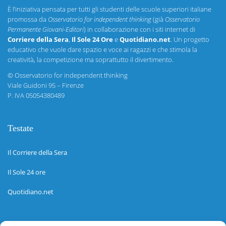
È l’iniziativa pensata per tutti gli studenti delle scuole superiori italiane
promossa da
Osservatorio for independent thinking
(già
Osservatorio
Permanente Giovani-Editori
) in collaborazione con i siti internet di
Corriere della Sera
,
Il Sole 24 Ore
e
Quotidiano.net
. Un progetto
educativo che vuole dare spazio e voce ai ragazzi e che stimola la
creatività, la competizione ma soprattutto il divertimento.
©
Osservatorio for independent thinking
Viale Guidoni 95 – Firenze
P. IVA 05054380489
Testate
Il Corriere della Sera
Il Sole 24 ore
Quotidiano.net
Informazioni