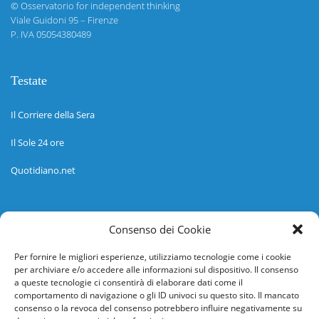
©
Osservatorio for independent thinking
Viale Guidoni 95 – Firenze
P. IVA 05054380489
Testate
Il Corriere della Sera
Il Sole 24 ore
Quotidiano.net
Informazioni
Consenso dei Cookie
Regolamento
Per fornire le migliori esperienze, utilizziamo tecnologie come i cookie
per archiviare e/o accedere alle informazioni sul dispositivo. Il consenso
Help desk
a queste tecnologie ci consentirà di elaborare dati come il
comportamento di navigazione o gli ID univoci su questo sito. Il mancato
Guida rapida
consenso o la revoca del consenso potrebbero influire negativamente su