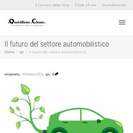
Il Corriere della Sera
Il Sole 24 ore
Quotidiano.net
Toggl
Il futuro del settore automobilistico
Home
qic
Il futuro del settore automobilistico
naviga
,
,
,
violamelu
qic
0
18 Febbraio 2024